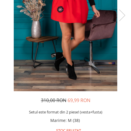
Rochii de seara
Rochii din dantela
Rochii din tafta
Rochii cu paiete
Rochii din tul
Rochii din catifea
Rochii din Barbie/Bistrech
Rochii din saten
Rochii voal
Rochii cu imprimeu
310,00 RON
69,99 RON
Setul este format din 2 piese! (vesta+fusta)
Marime
:
M (38)
STOC EPUIZAT