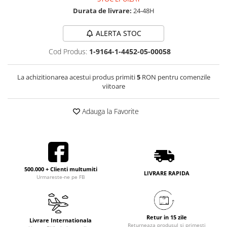
Durata de livrare:
24-48H
ALERTA STOC
Cod Produs:
1-9164-1-4452-05-00058
La achizitionarea acestui produs primiti
5
RON pentru comenzile
viitoare
Adauga la Favorite
500.000 + Clienti multumiti
LIVRARE RAPIDA
Urmareste-ne pe FB
Retur in 15 zile
Livrare Internationala
Returneaza produsul si primesti