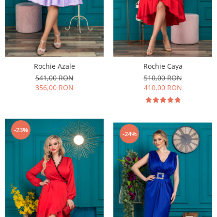
Rochie Azale
Rochie Caya
541,00 RON
510,00 RON
356,00 RON
410,00 RON
-23%
-24%