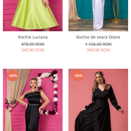
Rochie Luciana
Rochie de seara Dione
478,00 RON
1.126,00 RON
340,90 RON
999,90 RON
-66%
-56%