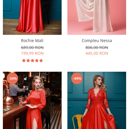
Rochii de seara
Rochii din dantela
Rochii din tafta
Rochii cu paiete
Rochii din tul
Rochii din catifea
Rochie Mali
Compleu Nessa
Rochii din Barbie/Bistrech
689,00 RON
806,00 RON
Rochii din saten
199,99 RON
445,00 RON
Rochii voal
Rochii cu imprimeu
-34%
-49%