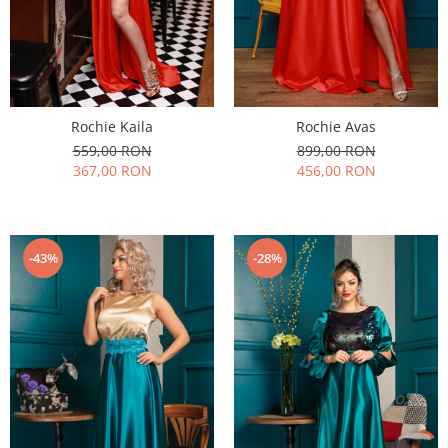
Rochie Kaila
Rochie Avas
559,00 RON
899,00 RON
367,00 RON
456,00 RON
-43%
-28%