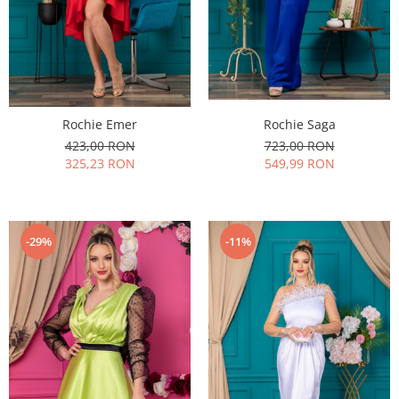
Rochie Emer
Rochie Saga
423,00 RON
723,00 RON
325,23 RON
549,99 RON
-29%
-11%