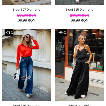
Blugi S27 Diamond
Blugi S25 Diamond
265,00 RON
290,00 RON
69,99 RON
69,99 RON
-78%
-54%
Blugi S26 Diamond
Pantaloni DF012