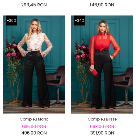
293,45 RON
146,90 RON
-36%
-34%
Compleu Marlo
Compleu Blisse
635,00 RON
593,00 RON
406,00 RON
391,90 RON