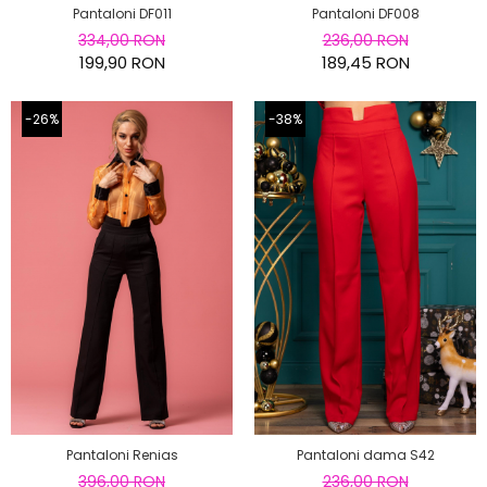
Pantaloni DF008
Pantaloni DF011
236,00 RON
334,00 RON
189,45 RON
199,90 RON
-26%
-38%
Pantaloni Renias
Pantaloni dama S42
396,00 RON
236,00 RON