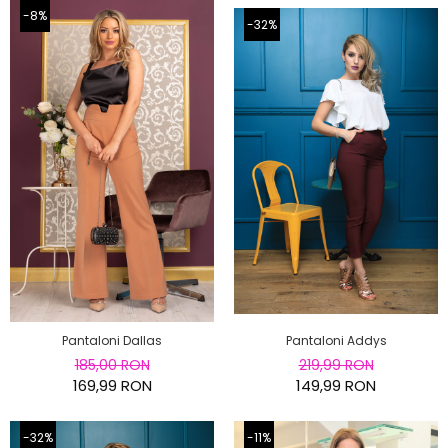
-8%
-32%
Pantaloni Dallas
Pantaloni Addys
185,00 RON
219,99 RON
169,99 RON
149,99 RON
-32%
-11%