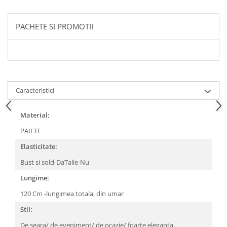
PACHETE SI PROMOTII
Caracteristici
Material:
PAIETE
Elasticitate:
Bust si sold-DaTalie-Nu
Lungime:
120 Cm -lungimea totala, din umar
Stil:
De seara/ de eveniment/ de ocazie/ foarte eleganta