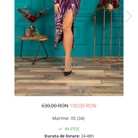
Rochii de seara
Rochii din dantela
Rochii din tafta
Rochii cu paiete
Rochii din tul
Rochii din catifea
Rochii din Barbie/Bistrech
Rochii din saten
Rochii voal
Rochii cu imprimeu
630,00 RON
100,00 RON
Marime
:
XS (34)
IN STOC
Durata de livrare:
24-48H