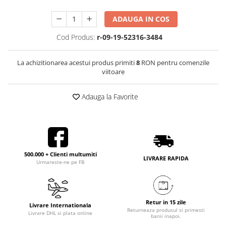
ADAUGA IN COS
Cod Produs:
r-09-19-52316-3484
La achizitionarea acestui produs primiti
8
RON pentru comenzile
viitoare
Adauga la Favorite
500.000 + Clienti multumiti
LIVRARE RAPIDA
Urmareste-ne pe FB
Retur in 15 zile
Livrare Internationala
Returneaza produsul si primesti
Livrare DHL si plata online
banii inapoi.