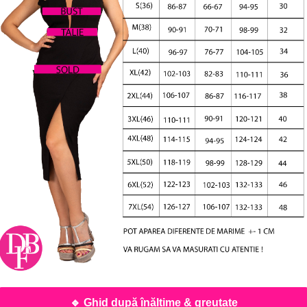
🔹 Ghid după înălțime & greutate