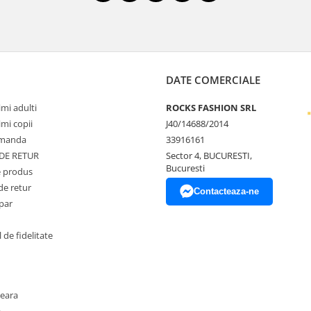
DATE COMERCIALE
mi adulti
ROCKS FASHION SRL
mi copii
J40/14688/2014
omanda
33916161
 DE RETUR
Sector 4, BUCURESTI,
Bucuresti
 produs
de retur
Contacteaza-ne
par
de fidelitate
seara
e