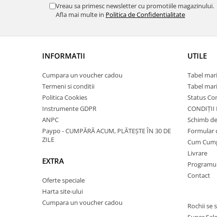
Vreau sa primesc newsletter cu promotiile magazinului.
Afla mai multe in
Politica de Confidentialitate
INFORMATII
UTILE
Cumpara un voucher cadou
Tabel mari
Termeni si conditii
Tabel mari
Politica Cookies
Status C
Instrumente GDPR
CONDIȚII
ANPC
Schimb de
Paypo - CUMPĂRĂ ACUM, PLĂTEȘTE ÎN 30 DE
Formular 
ZILE
Cum Cum
Livrare
EXTRA
Programul 
Contact
Oferte speciale
Harta site-ului
Cumpara un voucher cadou
Rochii se 
Super Sal