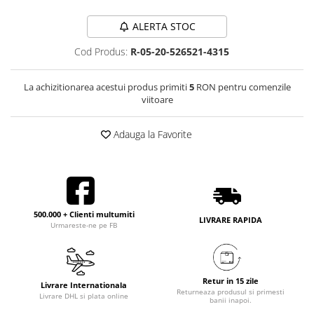
ALERTA STOC
Cod Produs:
R-05-20-526521-4315
La achizitionarea acestui produs primiti
5
RON pentru comenzile
viitoare
Adauga la Favorite
500.000 + Clienti multumiti
LIVRARE RAPIDA
Urmareste-ne pe FB
Retur in 15 zile
Livrare Internationala
Returneaza produsul si primesti
Livrare DHL si plata online
banii inapoi.