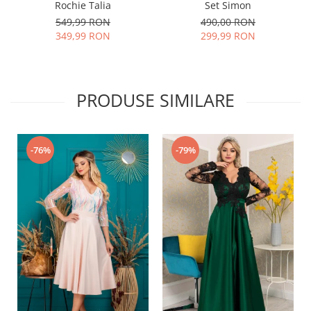
Rochie Talia
Set Simon
549,99 RON
490,00 RON
349,99 RON
299,99 RON
PRODUSE SIMILARE
-76%
-79%