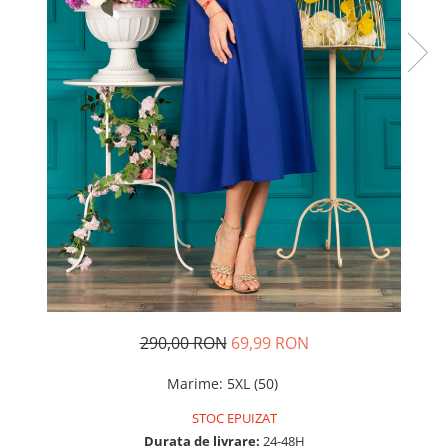
Rochii de seara
Rochii din dantela
Rochii din tafta
Rochii cu paiete
Rochii din tul
Rochii din catifea
Rochii din Barbie/Bistrech
Rochii din saten
Rochii voal
Rochii cu imprimeu
290,00 RON
69,99 RON
Marime
:
5XL (50)
STOC EPUIZAT
Durata de livrare:
24-48H