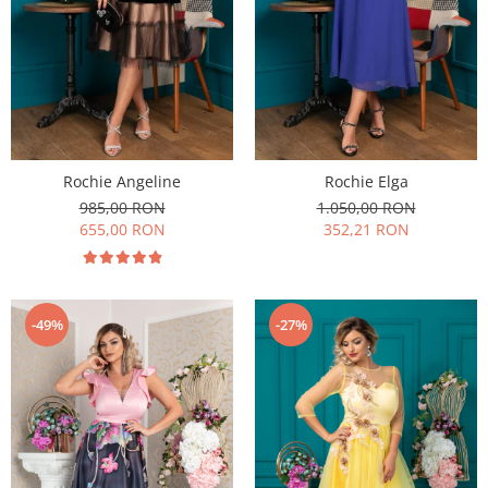
Rochie Angeline
Rochie Elga
985,00 RON
1.050,00 RON
655,00 RON
352,21 RON
-49%
-27%