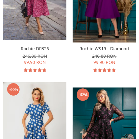
Rochii de seara
Rochii din dantela
Rochii din tafta
Rochii cu paiete
Rochii din tul
Rochii din catifea
Rochii din Barbie/Bistrech
Rochie DFB26
Rochie WS19 - Diamond
Rochii din saten
246,80 RON
246,80 RON
Rochii voal
99,90 RON
99,90 RON
Rochii cu imprimeu
-60%
-62%