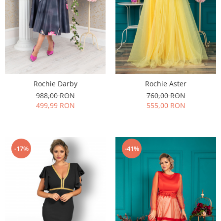
Rochie Darby
Rochie Aster
988,00 RON
760,00 RON
499,99 RON
555,00 RON
-17%
-41%