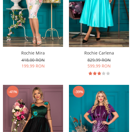
Rochie Mira
Rochie Carlena
418,00 RON
829,99 RON
199,99 RON
599,99 RON
-41%
-39%