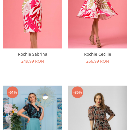
Rochie Sabrina
Rochie Cecilie
249,99 RON
266,99 RON
-61%
-35%