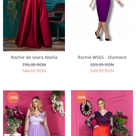
Rochie de seara Abella
Rochie WS65 - Diamond
735,00 RON
329,99 RON
544,60 RON
249,99 RON
-26%
-35%