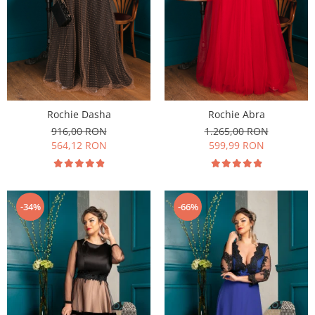
Rochie Dasha
Rochie Abra
916,00 RON
1.265,00 RON
564,12 RON
599,99 RON
-34%
-66%