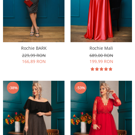
Rochie BARK
Rochie Mali
229,99 RON
689,00 RON
166,89 RON
199,99 RON
-38%
-53%