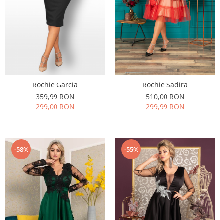
Rochie Sadira
Rochie Garcia
510,00 RON
359,99 RON
299,99 RON
299,00 RON
-58%
-55%