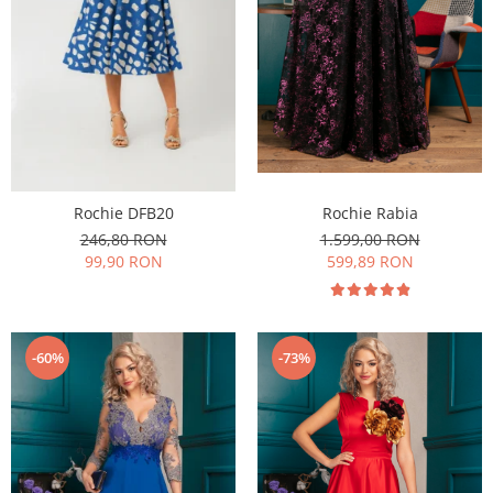
Rochie DFB20
Rochie Rabia
246,80 RON
1.599,00 RON
99,90 RON
599,89 RON
-60%
-73%