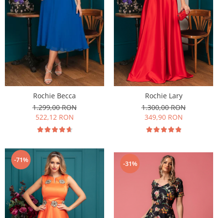
Rochie Lary
Rochie Becca
1.300,00 RON
1.299,00 RON
349,90 RON
522,12 RON
-71%
-31%