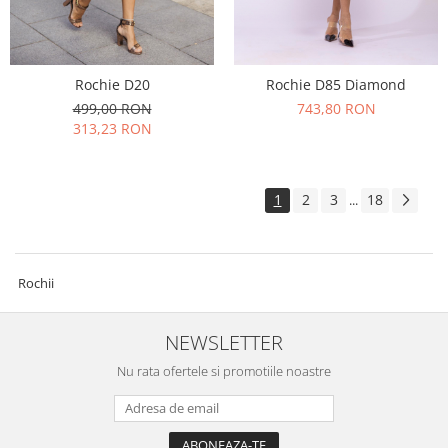
Rochie D20
Rochie D85 Diamond
499,00 RON
743,80 RON
313,23 RON
1
2
3
18
...
Rochii
NEWSLETTER
Nu rata ofertele si promotiile noastre