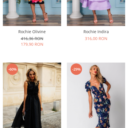
Rochie Olivine
Rochie Indira
416,36 RON
316,00 RON
179,90 RON
-60%
-29%