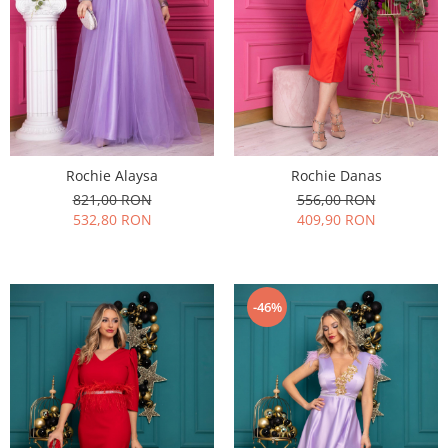
Rochie Alaysa
Rochie Danas
821,00 RON
556,00 RON
532,80 RON
409,90 RON
-46%