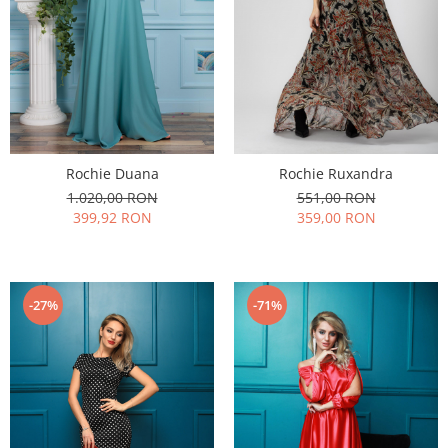
Rochie Duana
Rochie Ruxandra
1.020,00 RON
551,00 RON
399,92 RON
359,00 RON
-27%
-71%