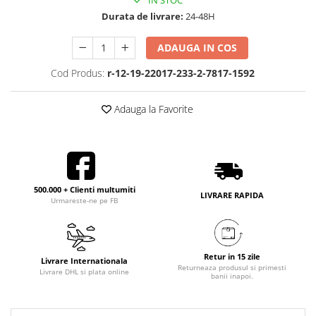
IN STOC
Durata de livrare:
24-48H
ADAUGA IN COS
Cod Produs:
r-12-19-22017-233-2-7817-1592
Adauga la Favorite
500.000 + Clienti multumiti
LIVRARE RAPIDA
Urmareste-ne pe FB
Retur in 15 zile
Livrare Internationala
Returneaza produsul si primesti
Livrare DHL si plata online
banii inapoi.