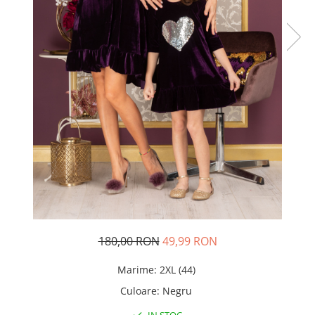
Rochii de seara
Rochii din dantela
Rochii din tafta
Rochii cu paiete
Rochii din tul
Rochii din catifea
Rochii din Barbie/Bistrech
Rochii din saten
Rochii voal
Rochii cu imprimeu
180,00 RON
49,99 RON
Marime
:
2XL (44)
Culoare
:
Negru