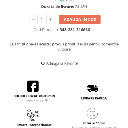
IN STOC
Durata de livrare:
24-48H
ADAUGA IN COS
Cod Produs:
r-348-281-316666
La achizitionarea acestui produs primiti
7
RON pentru comenzile
viitoare
Adauga la Favorite
500.000 + Clienti multumiti
LIVRARE RAPIDA
Urmareste-ne pe FB
Retur in 15 zile
Livrare Internationala
Returneaza produsul si primesti