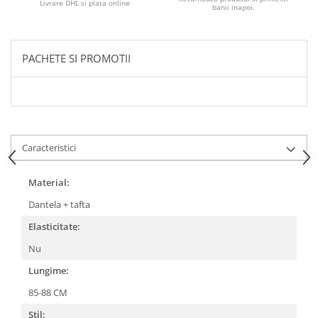
Livrare DHL si plata online
banii inapoi.
PACHETE SI PROMOTII
Caracteristici
Material:
Dantela + tafta
Elasticitate:
Nu
Lungime:
85-88 CM
Stil: