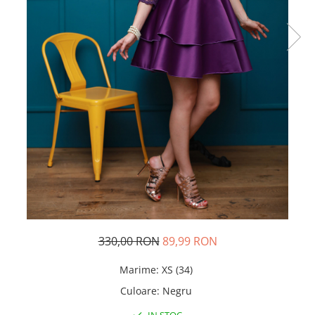
Rochii de seara
Rochii din dantela
Rochii din tafta
Rochii cu paiete
Rochii din tul
Rochii din catifea
Rochii din Barbie/Bistrech
Rochii din saten
Rochii voal
Rochii cu imprimeu
330,00 RON
89,99 RON
Marime
:
XS (34)
Culoare
:
Negru