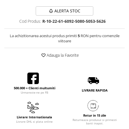
ALERTA STOC
Cod Produs:
R-10-22-61-6092-5080-5053-5626
La achizitionarea acestui produs primiti
5
RON pentru comenzile
viitoare
Adauga la Favorite
500.000 + Clienti multumiti
LIVRARE RAPIDA
Urmareste-ne pe FB
Retur in 15 zile
Livrare Internationala
Returneaza produsul si primesti
Livrare DHL si plata online
banii inapoi.