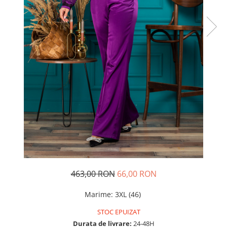
Rochii de seara
Rochii din dantela
Rochii din tafta
Rochii cu paiete
Rochii din tul
Rochii din catifea
Rochii din Barbie/Bistrech
Rochii din saten
Rochii voal
Rochii cu imprimeu
463,00 RON
66,00 RON
Marime
:
3XL (46)
STOC EPUIZAT
Durata de livrare:
24-48H