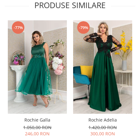
PRODUSE SIMILARE
-77%
-79%
Rochie Galla
Rochie Adelia
1.050,00 RON
1.420,00 RON
246,00 RON
300,00 RON