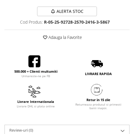
ALERTA STOC
Cod Produs:
R-05-25-92728-2570-2416-3-5867
Adauga la Favorite
500.000 + Clienti multumiti
LIVRARE RAPIDA
Urmareste-ne pe FB
Retur in 15 zile
Livrare Internationala
Returneaza produsul si primesti
Livrare DHL si plata online
banii inapoi.
Review-uri
(0)