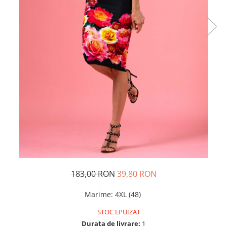
Rochii de seara
Rochii din dantela
Rochii din tafta
Rochii cu paiete
Rochii din tul
Rochii din catifea
Rochii din Barbie/Bistrech
Rochii din saten
Rochii voal
Rochii cu imprimeu
183,00 RON
39,80 RON
Marime
:
4XL (48)
STOC EPUIZAT
Durata de livrare:
1