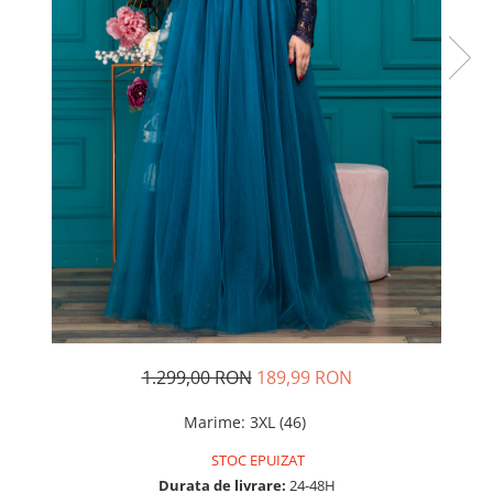
Rochii de seara
Rochii din dantela
Rochii din tafta
Rochii cu paiete
Rochii din tul
Rochii din catifea
Rochii din Barbie/Bistrech
Rochii din saten
Rochii voal
Rochii cu imprimeu
1.299,00 RON
189,99 RON
Marime
:
3XL (46)
STOC EPUIZAT
Durata de livrare:
24-48H