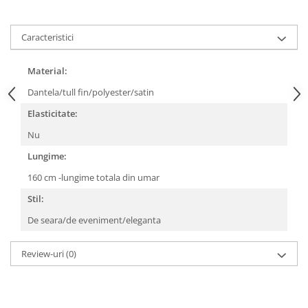
Caracteristici
Material:
Dantela/tull fin/polyester/satin
Elasticitate:
Nu
Lungime:
160 cm -lungime totala din umar
Stil:
De seara/de eveniment/eleganta
Review-uri
(0)