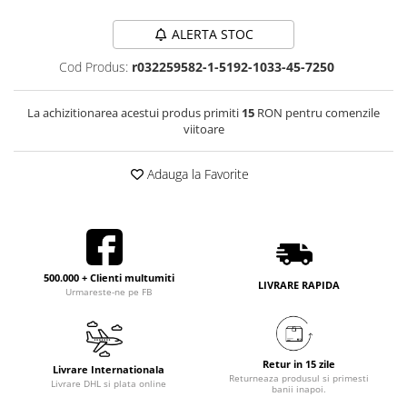
ALERTA STOC
Cod Produs:
r032259582-1-5192-1033-45-7250
La achizitionarea acestui produs primiti
15
RON pentru comenzile
viitoare
Adauga la Favorite
500.000 + Clienti multumiti
LIVRARE RAPIDA
Urmareste-ne pe FB
Retur in 15 zile
Livrare Internationala
Returneaza produsul si primesti
Livrare DHL si plata online
banii inapoi.