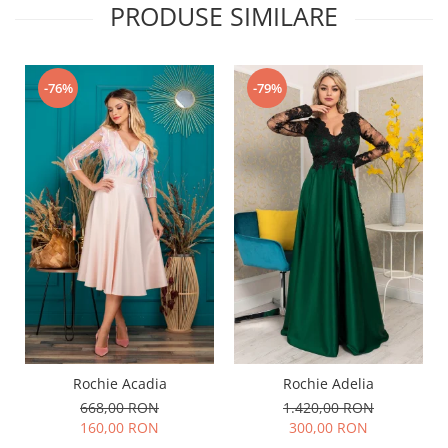
PRODUSE SIMILARE
-76%
-79%
Rochie Acadia
Rochie Adelia
668,00 RON
1.420,00 RON
160,00 RON
300,00 RON