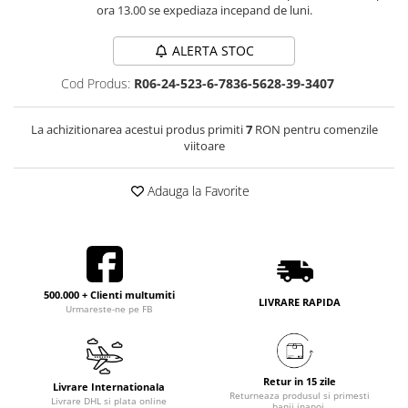
ora 13.00 se expediaza incepand de luni.
ALERTA STOC
Cod Produs:
R06-24-523-6-7836-5628-39-3407
La achizitionarea acestui produs primiti
7
RON pentru comenzile
viitoare
Adauga la Favorite
500.000 + Clienti multumiti
LIVRARE RAPIDA
Urmareste-ne pe FB
Retur in 15 zile
Livrare Internationala
Returneaza produsul si primesti
Livrare DHL si plata online
banii inapoi.