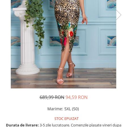
Rochii de seara
Rochii din dantela
Rochii din tafta
Rochii cu paiete
Rochii din tul
Rochii din catifea
Rochii din Barbie/Bistrech
Rochii din saten
Rochii voal
Rochii cu imprimeu
689,99 RON
94,59 RON
Marime
:
5XL (50)
STOC EPUIZAT
Durata de livrare:
3-5 zile lucratoare. Comenzile plasate vineri dupa