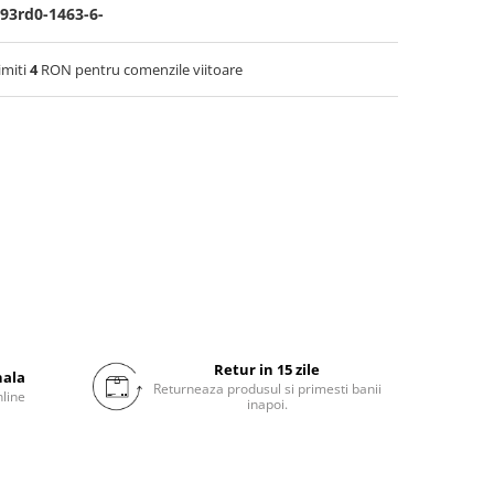
93rd0-1463-6-
imiti
4
RON pentru comenzile viitoare
Retur in 15 zile
nala
Returneaza produsul si primesti banii
nline
inapoi.