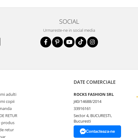
SOCIAL
Urmareste-ne in social media
DATE COMERCIALE
mi adulti
ROCKS FASHION SRL
mi copii
J40/14688/2014
omanda
33916161
 DE RETUR
Sector 4, BUCURESTI,
Bucuresti
 produs
de retur
Contacteaza-ne
par