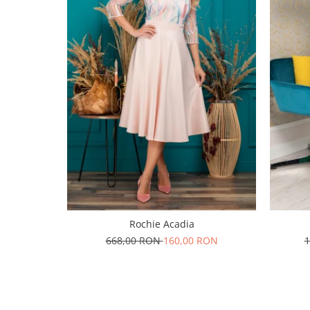
Rochie Acadia
668,00 RON
160,00 RON
1