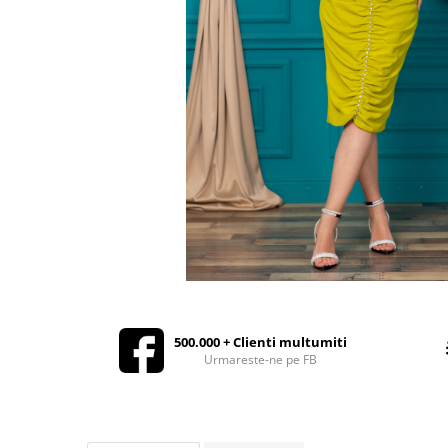
Rochii de seara
Rochii din dantela
Rochii din tafta
Rochii cu paiete
Rochii din tul
Rochii din catifea
Rochii din Barbie/Bistrech
Rochii din saten
Rochii voal
Rochii cu imprimeu
500.000 + Clienti multumiti
Urmareste-ne pe FB