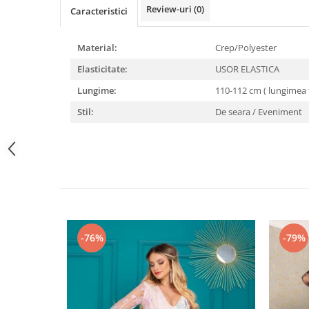
Review-uri
(0)
Caracteristici
Material:
Crep/Polyester
Elasticitate:
USOR ELASTICA
Lungime:
110-112 cm ( lungimea t
Stil:
De seara / Eveniment
-76%
-79%