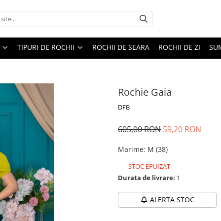
TIPURI DE ROCHII
ROCHII DE SEARA
ROCHII DE ZI
SU
Rochie Gaia
DFB
605,00 RON
59,20 RON
Marime
:
M (38)
STOC EPUIZAT
Durata de livrare:
1
ALERTA STOC