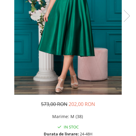
Rochii de seara
Rochii din dantela
Rochii din tafta
Rochii cu paiete
Rochii din tul
Rochii din catifea
Rochii din Barbie/Bistrech
Rochii din saten
Rochii voal
Rochii cu imprimeu
573,00 RON
202,00 RON
Marime
:
M (38)
IN STOC
Durata de livrare:
24-48H