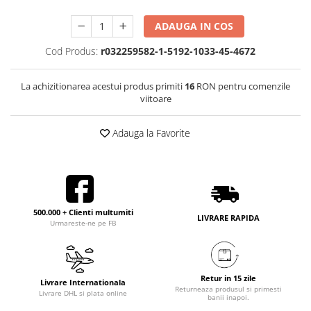
ADAUGA IN COS
Cod Produs:
r032259582-1-5192-1033-45-4672
La achizitionarea acestui produs primiti
16
RON pentru comenzile
viitoare
Adauga la Favorite
500.000 + Clienti multumiti
LIVRARE RAPIDA
Urmareste-ne pe FB
Retur in 15 zile
Livrare Internationala
Returneaza produsul si primesti
Livrare DHL si plata online
banii inapoi.