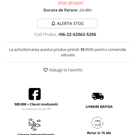
STOC EPUIZAT
Durata de livrare:
24-48H
ALERTA STOC
Cod Produs:
r06-22-62062-5206
La achizitionarea acestui produs primiti
15
RON pentru comenzile
viitoare
Adauga la Favorite
500.000 + Clienti multumiti
LIVRARE RAPIDA
Urmareste-ne pe FB
Retur in 15 zile
Livrare Internationala