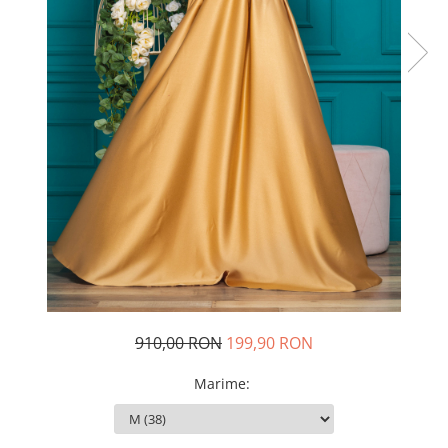
Rochii de seara
Rochii din dantela
Rochii din tafta
Rochii cu paiete
Rochii din tul
Rochii din catifea
Rochii din Barbie/Bistrech
Rochii din saten
Rochii voal
Rochii cu imprimeu
910,00 RON
199,90 RON
Marime
: