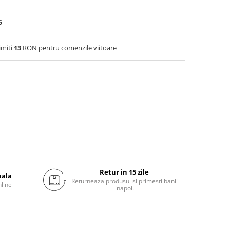
6
imiti
13
RON pentru comenzile viitoare
Retur in 15 zile
nala
Returneaza produsul si primesti banii
nline
inapoi.