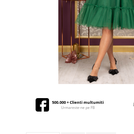
Rochii de seara
Rochii din dantela
Rochii din tafta
Rochii cu paiete
Rochii din tul
Rochii din catifea
Rochii din Barbie/Bistrech
Rochii din saten
Rochii voal
Rochii cu imprimeu
500.000 + Clienti multumiti
Urmareste-ne pe FB