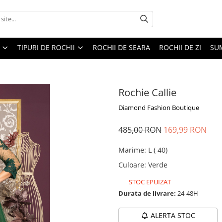
TIPURI DE ROCHII
ROCHII DE SEARA
ROCHII DE ZI
SU
Rochie Callie
Diamond Fashion Boutique
485,00 RON
169,99 RON
Marime
:
L ( 40)
Culoare
:
Verde
STOC EPUIZAT
Durata de livrare:
24-48H
ALERTA STOC