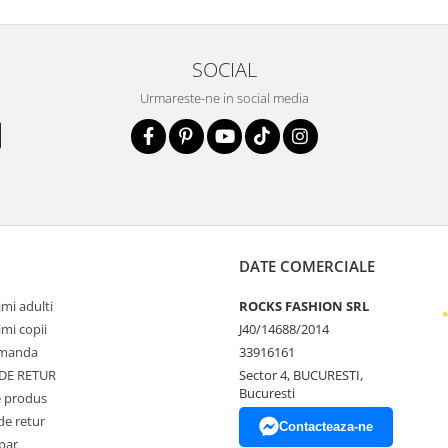
SOCIAL
Urmareste-ne in social media
DATE COMERCIALE
mi adulti
ROCKS FASHION SRL
mi copii
J40/14688/2014
omanda
33916161
 DE RETUR
Sector 4, BUCURESTI,
Bucuresti
 produs
de retur
Contacteaza-ne
par