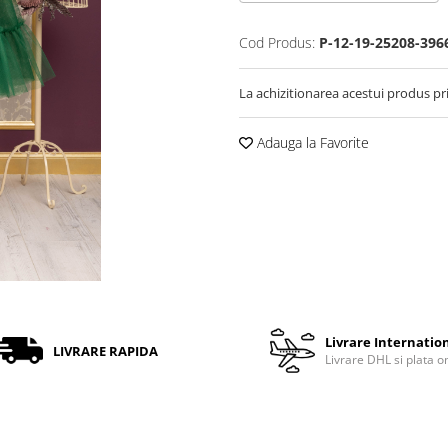
Cod Produs:
P-12-19-25208-396
La achizitionarea acestui produs pr
Adauga la Favorite
Livrare Internatio
LIVRARE RAPIDA
Livrare DHL si plata o