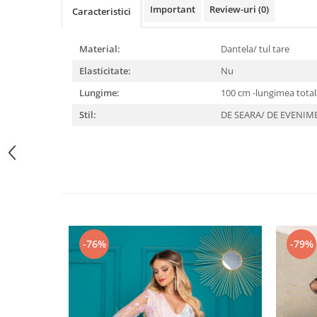
Important
Review-uri
(0)
Caracteristici
Material:
Dantela/ tul tare
Elasticitate:
Nu
Lungime:
100 cm -lungimea total
Stil:
DE SEARA/ DE EVENI
-76%
-79%