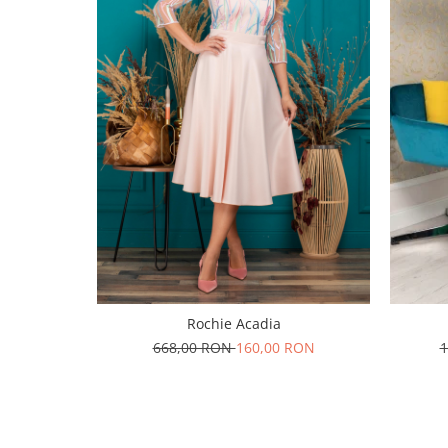
Rochie Acadia
668,00 RON
160,00 RON
1