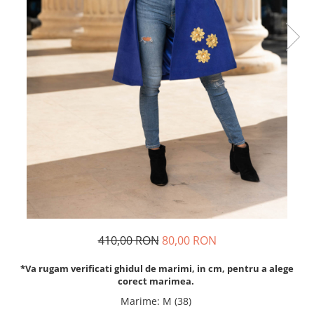
Rochii de seara
Rochii din dantela
Rochii din tafta
Rochii cu paiete
Rochii din tul
Rochii din catifea
Rochii din Barbie/Bistrech
Rochii din saten
Rochii voal
Rochii cu imprimeu
410,00 RON
80,00 RON
*Va rugam verificati ghidul de marimi, in cm, pentru a alege
corect marimea.
Marime
:
M (38)