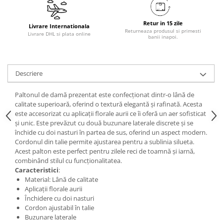
Retur in 15 zile
Livrare Internationala
Returneaza produsul si primesti
Livrare DHL si plata online
banii inapoi.
Descriere
Paltonul de damă prezentat este confecționat dintr-o lână de
calitate superioară, oferind o textură elegantă și rafinată. Acesta
este accesorizat cu aplicații florale aurii ce îi oferă un aer sofisticat
și unic. Este prevăzut cu două buzunare laterale discrete și se
închide cu doi nasturi în partea de sus, oferind un aspect modern.
Cordonul din talie permite ajustarea pentru a sublinia silueta.
Acest palton este perfect pentru zilele reci de toamnă și iarnă,
combinând stilul cu funcționalitatea.
Caracteristici
:
Material: Lână de calitate
Aplicații florale aurii
Închidere cu doi nasturi
Cordon ajustabil în talie
Buzunare laterale