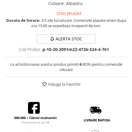
Culoare
:
Albastru
STOC EPUIZAT
Durata de livrare:
3-5 zile lucratoare. Comenzile plasate vineri dupa
ora 13.00 se expediaza incepand de luni.
ALERTA STOC
Cod Produs:
p-10-20-2091m22-4726-524-4-761
La achizitionarea acestui produs primiti
6
RON pentru comenzile
viitoare
Adauga la Favorite
500.000 + Clienti multumiti
LIVRARE RAPIDA
Urmareste-ne pe FB