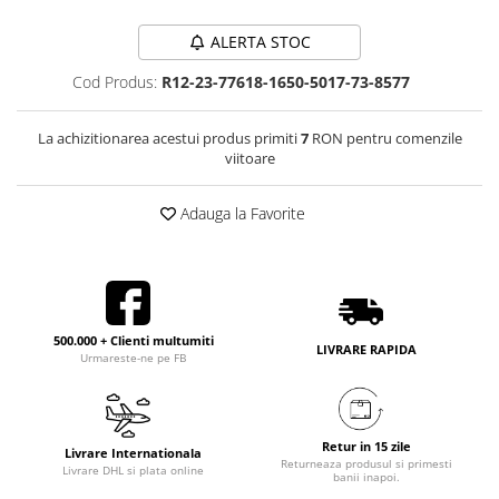
ALERTA STOC
Cod Produs:
R12-23-77618-1650-5017-73-8577
La achizitionarea acestui produs primiti
7
RON pentru comenzile
viitoare
Adauga la Favorite
500.000 + Clienti multumiti
LIVRARE RAPIDA
Urmareste-ne pe FB
Retur in 15 zile
Livrare Internationala
Returneaza produsul si primesti
Livrare DHL si plata online
banii inapoi.