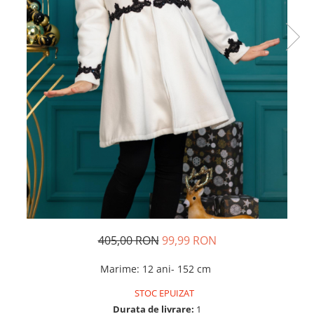
Rochii de seara
Rochii din dantela
Rochii din tafta
Rochii cu paiete
Rochii din tul
Rochii din catifea
Rochii din Barbie/Bistrech
Rochii din saten
Rochii voal
Rochii cu imprimeu
405,00 RON
99,99 RON
Marime
:
12 ani- 152 cm
STOC EPUIZAT
Durata de livrare:
1