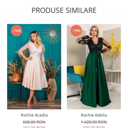
PRODUSE SIMILARE
-76%
-79%
Rochie Acadia
Rochie Adelia
668,00 RON
1.420,00 RON
160,00 RON
300,00 RON