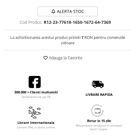
ALERTA STOC
Cod Produs:
R12-23-77618-1650-1672-64-7369
La achizitionarea acestui produs primiti
7
RON pentru comenzile
viitoare
Adauga la Favorite
500.000 + Clienti multumiti
LIVRARE RAPIDA
Urmareste-ne pe FB
Retur in 15 zile
Livrare Internationala
Returneaza produsul si primesti
Livrare DHL si plata online
banii inapoi.