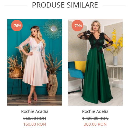
PRODUSE SIMILARE
-76%
-79%
Rochie Acadia
Rochie Adelia
668,00 RON
1.420,00 RON
160,00 RON
300,00 RON