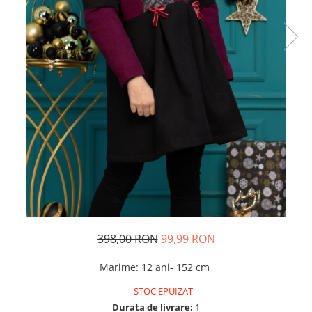
Rochii de seara
Rochii din dantela
Rochii din tafta
Rochii cu paiete
Rochii din tul
Rochii din catifea
Rochii din Barbie/Bistrech
Rochii din saten
Rochii voal
Rochii cu imprimeu
398,00 RON
99,99 RON
Marime
:
12 ani- 152 cm
STOC EPUIZAT
Durata de livrare:
1