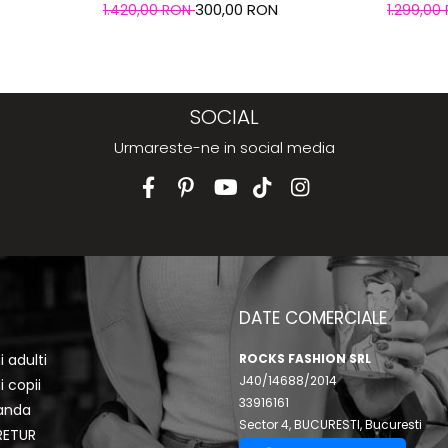
300,00 RON
1.420,00 RON
1.299,00
SOCIAL
Urmareste-ne in social media
DATE COMERCIALE
 adulti
ROCKS FASHION SRL
J40/14688/2014
 copii
33916161
anda
Sector 4, BUCURESTI, Bucuresti
RETUR