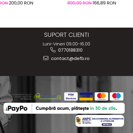
200,00 RON
166,89 RON
 RON
899,99 RON
SUPORT CLIENTI
Luni-Vineri 09.00-16.00
0770188310
contact@defb.ro