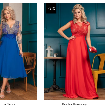
-81%
chie Becca
Rochie Harmony