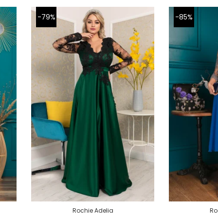
-79%
-85%
Rochie Adelia
Ro