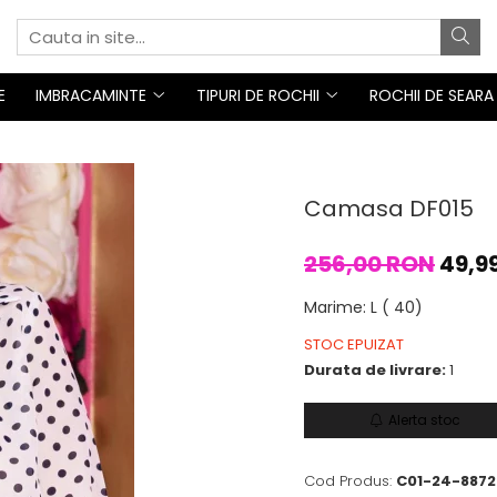
E
IMBRACAMINTE
TIPURI DE ROCHII
ROCHII DE SEARA
Camasa DF015
256,00 RON
49,9
Marime
:
L ( 40)
STOC EPUIZAT
Durata de livrare:
1
Alerta stoc
Cod Produs:
C01-24-8872