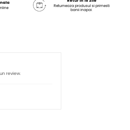
Retur in 15 zile
onala
Returneaza produsul si primesti
online
banii inapoi.
un review.