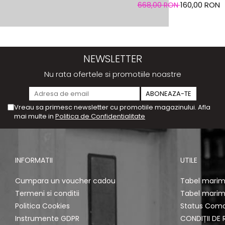
160,00 RON
668,00 RON
NEWSLETTER
Nu rata ofertele si promotiile noastre
Vreau sa primesc newsletter cu promotiile magazinului. Afla
mai multe in
Politica de Confidentialitate
INFORMATII
UTILE
Cumpara un voucher cadou
Tabel marimi
Termeni si conditii
Tabel marimi
Politica Cookies
Status Com
Instrumente GDPR
CONDIȚII DE 