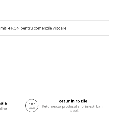
imiti
4
RON pentru comenzile viitoare
Retur in 15 zile
nala
Returneaza produsul si primesti banii
nline
inapoi.