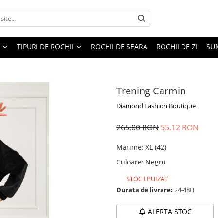
TIPURI DE ROCHII
ROCHII DE SEARA
ROCHII DE ZI
SU
Trening Carmin
Diamond Fashion Boutique
265,00 RON
55,12 RON
Marime
:
XL (42)
Culoare
:
Negru
STOC EPUIZAT
Durata de livrare:
24-48H
ALERTA STOC