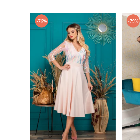
-76%
-79%