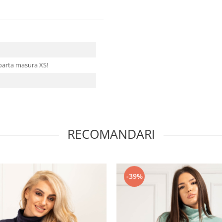
oarta masura XS!
RECOMANDARI
-39%