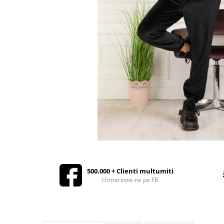
Rochii de seara
Rochii din dantela
Rochii din tafta
Rochii cu paiete
Rochii din tul
Rochii din catifea
Rochii din Barbie/Bistrech
Rochii din saten
Rochii voal
Rochii cu imprimeu
500.000 + Clienti multumiti
Urmareste-ne pe FB