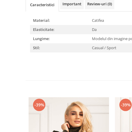
Important
Review-uri
(0)
Caracteristici
Material:
Catifea
Elasticitate:
Da
Lungime:
Modelul din imagine p
Stil:
Casual / Sport
-39%
-39%