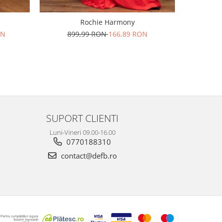
Rochie Harmony
ON
899,99 RON
166,89 RON
1
SUPORT CLIENTI
Luni-Vineri 09.00-16.00
0770188310
contact@defb.ro