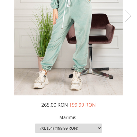
Rochii de seara
Rochii din dantela
Rochii din tafta
Rochii cu paiete
Rochii din tul
Rochii din catifea
Rochii din Barbie/Bistrech
Rochii din saten
Rochii voal
Rochii cu imprimeu
265,00 RON
199,99 RON
Marime
: