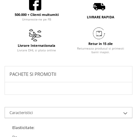
500.000 + Clienti multumiti
LIVRARE RAPIDA
Urmareste-ne pe FB
Retur in 15 zile
Livrare Internationala
Returneaza produsul si primesti
Livrare DHL si plata online
banii inapoi.
PACHETE SI PROMOTII
Caracteristici
Elasticitate: