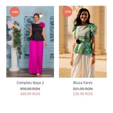
-25%
-44%
Compleu Baya 2
Bluza Fares
890,00 RON
321,00 RON
499,99 RON
239,99 RON