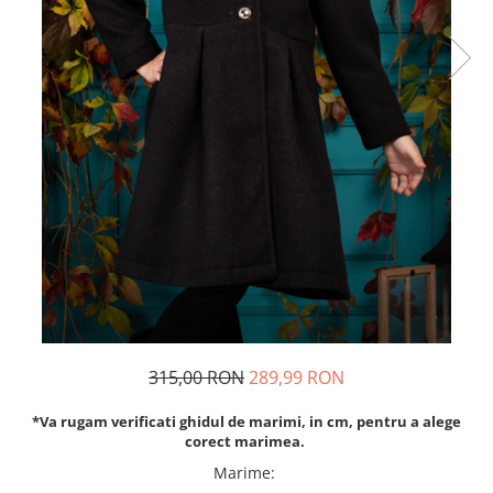
Rochii de seara
Rochii din dantela
Rochii din tafta
Rochii cu paiete
Rochii din tul
Rochii din catifea
Rochii din Barbie/Bistrech
Rochii din saten
Rochii voal
Rochii cu imprimeu
315,00 RON
289,99 RON
*Va rugam verificati ghidul de marimi, in cm, pentru a alege
corect marimea.
Marime
: