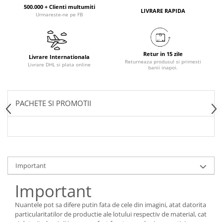
500.000 + Clienti multumiti
LIVRARE RAPIDA
Urmareste-ne pe FB
Retur in 15 zile
Livrare Internationala
Returneaza produsul si primesti
Livrare DHL si plata online
banii inapoi.
PACHETE SI PROMOTII
Important
Important
Nuantele pot sa difere putin fata de cele din imagini, atat datorita
particularitatilor de productie ale lotului respectiv de material, cat