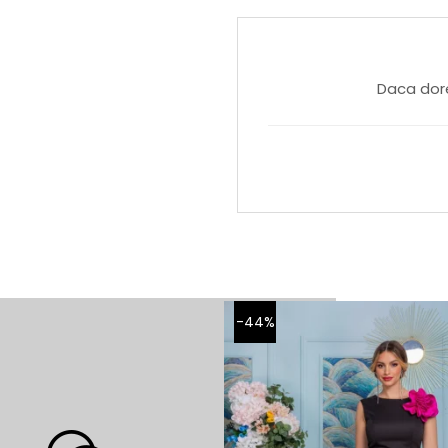
Daca dore
-44%