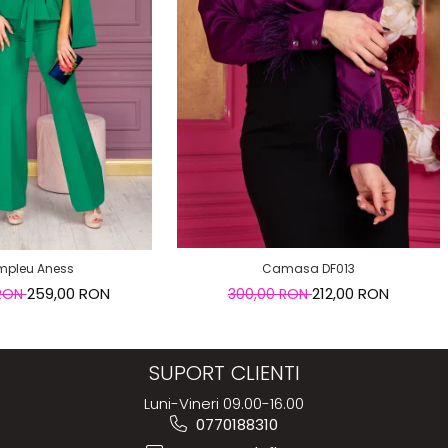
Camasa DF013
pleu Aness
212,00 RON
259,00 RON
300,00 RON
 RON
SUPORT CLIENTI
Luni-Vineri 09.00-16.00
0770188310