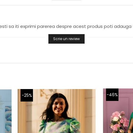
sti sa iti exprimi parerea despre acest produs poti adauga 
Scrie un review
-46%
-25%