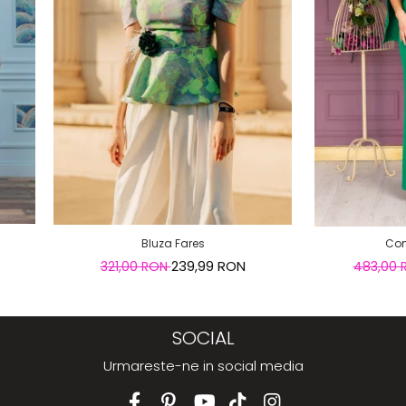
Bluza Fares
Com
239,99 RON
321,00 RON
483,00
SOCIAL
Urmareste-ne in social media