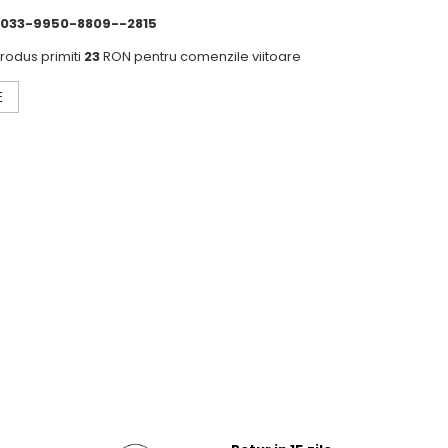
033-9950-8809--2815
produs primiti
23
RON pentru comenzile viitoare
E