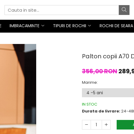
E
IMBRACAMINTE
TIPURI DE ROCHII
ROCHII DE SEARA
Palton copii A70
356,00 RON
289,
Marime
:
IN STOC
Durata de livrare:
24-48