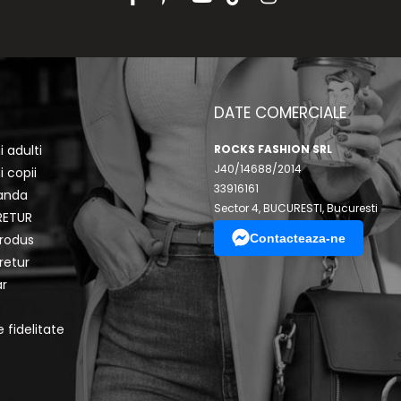
DATE COMERCIALE
 adulti
ROCKS FASHION SRL
J40/14688/2014
 copii
33916161
anda
Sector 4, BUCURESTI, Bucuresti
RETUR
rodus
Contacteaza-ne
retur
r
 fidelitate