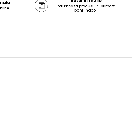
Retur in 15 zile
onala
Returneaza produsul si primesti
online
banii inapoi.