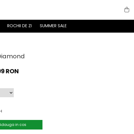
ROCHII DE ZI
SUMMER SALE
 Diamond
99 RON
H
Adauga in cos