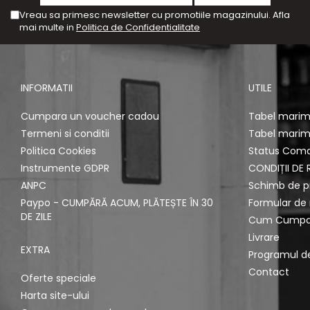
Vreau sa primesc newsletter cu promotiile magazinului. Afla
mai multe in
Politica de Confidentialitate
INFORMATII
UTILE
Cumpara un voucher cadou
Tabel marimi
Termeni si conditii
Tabel marimi
Politica Cookies
Status Com
Instrumente GDPR
CONDIȚII DE 
ANPC
Schimb de p
Paypo - CUMPĂRĂ ACUM, PLĂTEȘTE ÎN 30
Formular de 
DE ZILE
Cum Cumpa
Livrare
EXTRA
Programul de
Contact
Oferte speciale
Harta site-ului