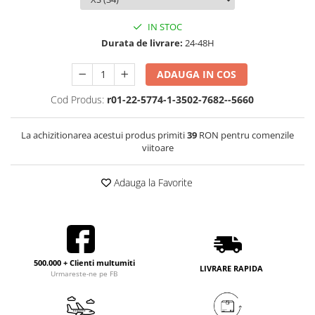
IN STOC
Durata de livrare:
24-48H
ADAUGA IN COS
Cod Produs:
r01-22-5774-1-3502-7682--5660
La achizitionarea acestui produs primiti
39
RON pentru comenzile
viitoare
Adauga la Favorite
500.000 + Clienti multumiti
LIVRARE RAPIDA
Urmareste-ne pe FB