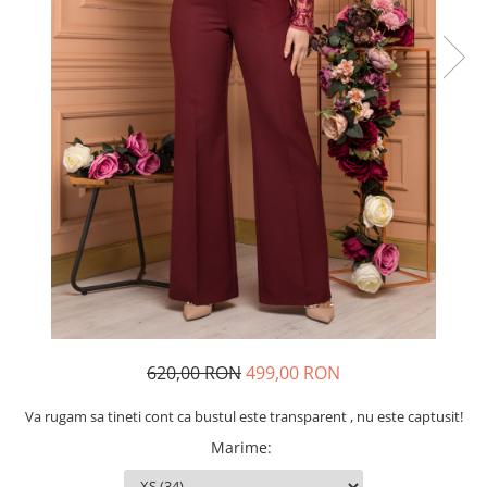
Rochii de seara
Rochii din dantela
Rochii din tafta
Rochii cu paiete
Rochii din tul
Rochii din catifea
Rochii din Barbie/Bistrech
Rochii din saten
Rochii voal
Rochii cu imprimeu
620,00 RON
499,00 RON
Va rugam sa tineti cont ca bustul este transparent , nu este captusit!
Marime
: