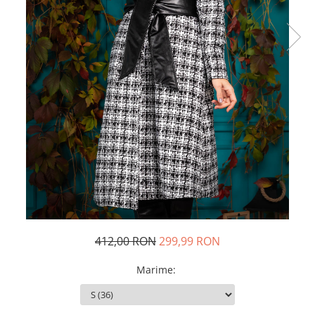
Rochii de seara
Rochii din dantela
Rochii din tafta
Rochii cu paiete
Rochii din tul
Rochii din catifea
Rochii din Barbie/Bistrech
Rochii din saten
Rochii voal
Rochii cu imprimeu
412,00 RON
299,99 RON
Marime
: