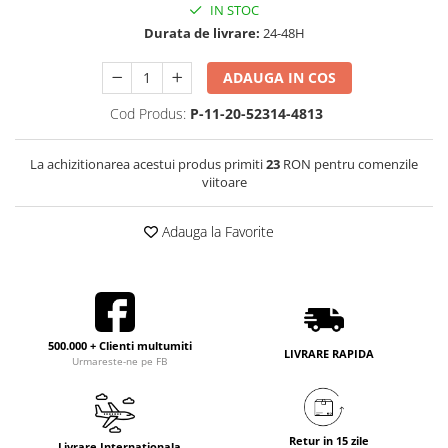
IN STOC
Durata de livrare:
24-48H
ADAUGA IN COS
Cod Produs:
P-11-20-52314-4813
La achizitionarea acestui produs primiti
23
RON pentru comenzile
viitoare
Adauga la Favorite
500.000 + Clienti multumiti
LIVRARE RAPIDA
Urmareste-ne pe FB
Retur in 15 zile
Livrare Internationala