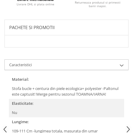
Returneaza produsul si primesti
Livrare DHL si plata online
banii inapoi.
PACHETE SI PROMOTII
Caracteristici
Material:
Stofa bucle + centura din piele ecologica+ polyester -Paltonul
este captusit! Merge pentru sezonul TOAMNA/IARNA!
Elasticitate:
Nu
Lungime:
109-111 Cm -lungimea totala, masurata din umar