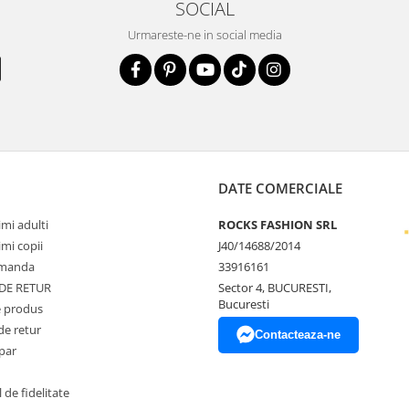
SOCIAL
Urmareste-ne in social media
DATE COMERCIALE
mi adulti
ROCKS FASHION SRL
mi copii
J40/14688/2014
omanda
33916161
 DE RETUR
Sector 4, BUCURESTI,
Bucuresti
 produs
de retur
Contacteaza-ne
par
de fidelitate