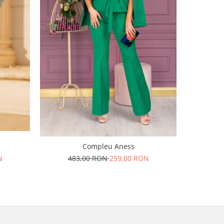
-45%
Compleu Aness
N
483,00 RON
259,00 RON
80