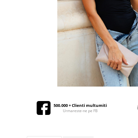
Rochii de seara
Rochii din dantela
Rochii din tafta
Rochii cu paiete
Rochii din tul
Rochii din catifea
Rochii din Barbie/Bistrech
Rochii din saten
Rochii voal
Rochii cu imprimeu
500.000 + Clienti multumiti
Urmareste-ne pe FB