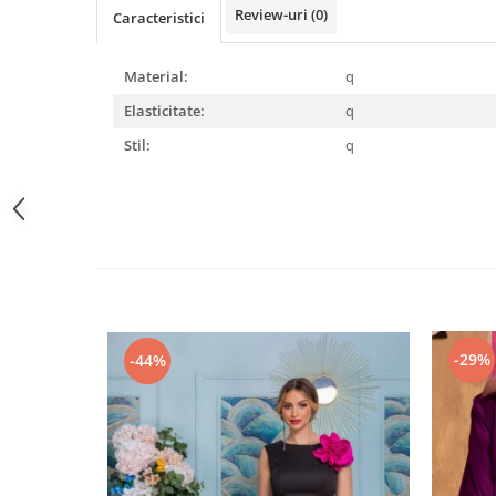
Review-uri
(0)
Caracteristici
Material:
q
Elasticitate:
q
Stil:
q
-29%
-44%