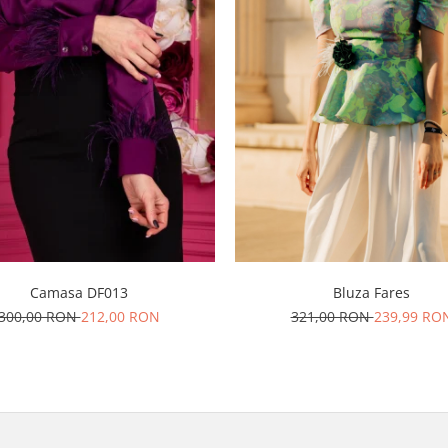
Camasa DF013
Bluza Fares
300,00 RON
212,00 RON
321,00 RON
239,99 RO