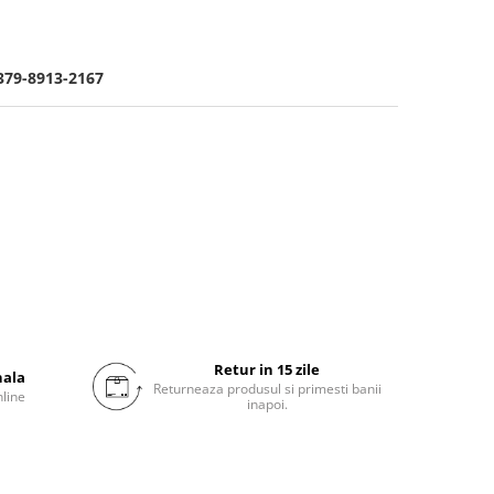
379-8913-2167
Retur in 15 zile
nala
Returneaza produsul si primesti banii
nline
inapoi.