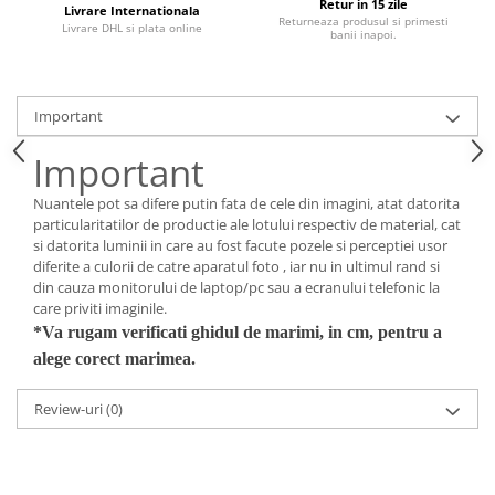
Retur in 15 zile
Livrare Internationala
Returneaza produsul si primesti
Livrare DHL si plata online
banii inapoi.
Important
Important
Nuantele pot sa difere putin fata de cele din imagini, atat datorita
particularitatilor de productie ale lotului respectiv de material, cat
si datorita luminii in care au fost facute pozele si perceptiei usor
diferite a culorii de catre aparatul foto , iar nu in ultimul rand si
din cauza monitorului de laptop/pc sau a ecranului telefonic la
care priviti imaginile.
*Va rugam verificati ghidul de marimi, in cm, pentru a
alege corect marimea.
Review-uri
(0)