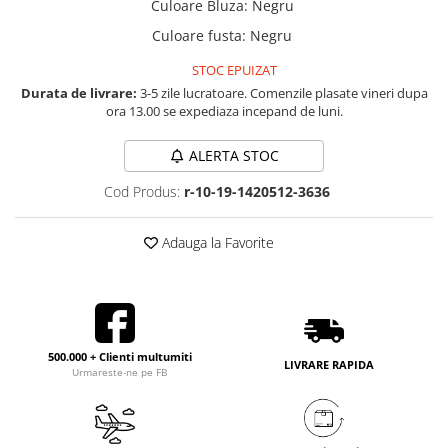
Culoare Bluza
:
Negru
Culoare fusta
:
Negru
STOC EPUIZAT
Durata de livrare:
3-5 zile lucratoare. Comenzile plasate vineri dupa
ora 13.00 se expediaza incepand de luni.
ALERTA STOC
Cod Produs:
r-10-19-1420512-3636
Adauga la Favorite
500.000 + Clienti multumiti
LIVRARE RAPIDA
Urmareste-ne pe FB