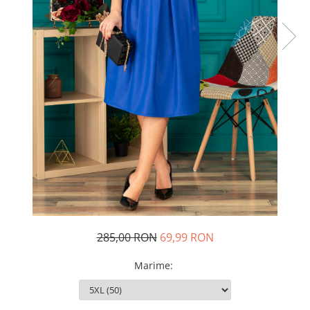
Rochii de seara
Rochii din dantela
Rochii din tafta
Rochii cu paiete
Rochii din tul
Rochii din catifea
Rochii din Barbie/Bistrech
Rochii din saten
Rochii voal
Rochii cu imprimeu
285,00 RON
69,99 RON
Marime
: