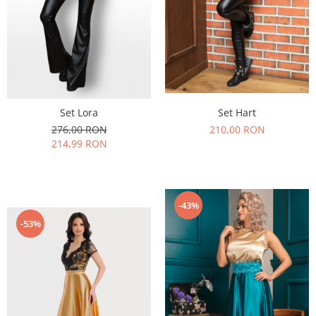
Set Hart
Set Lora
210,00 RON
276,00 RON
214,99 RON
-43%
-53%