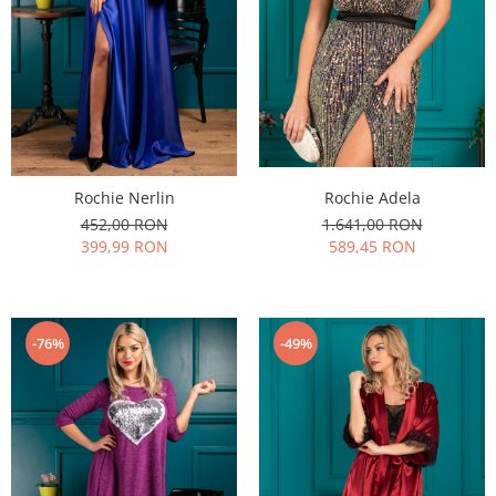
Rochie Nerlin
Rochie Adela
452,00 RON
1.641,00 RON
399,99 RON
589,45 RON
-76%
-49%