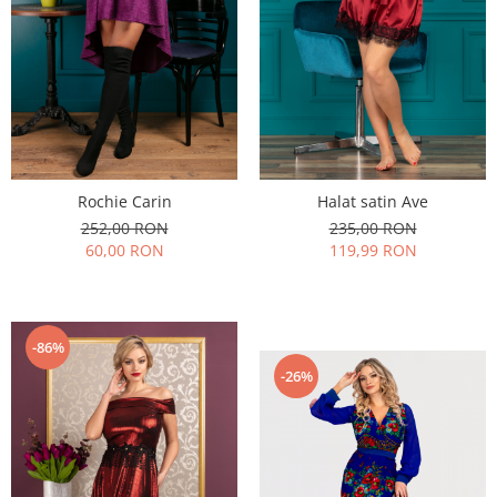
Rochie Carin
Halat satin Ave
252,00 RON
235,00 RON
60,00 RON
119,99 RON
-86%
-26%