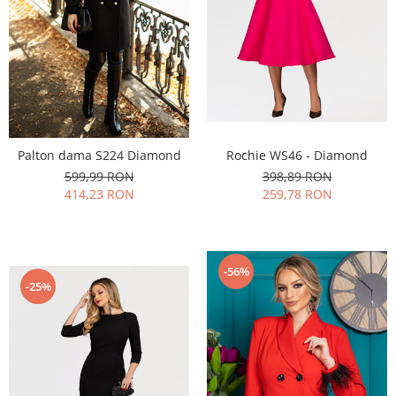
Palton dama S224 Diamond
Rochie WS46 - Diamond
599,99 RON
398,89 RON
414,23 RON
259,78 RON
-56%
-25%