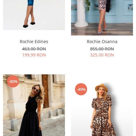
Rochie Edines
Rochie Osanna
463,00 RON
855,00 RON
199,99 RON
325,00 RON
-80%
-49%