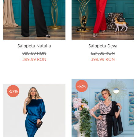
Salopeta Natalia
Salopeta Deva
989,09 RON
621,00 RON
399,99 RON
399,99 RON
-62%
-57%