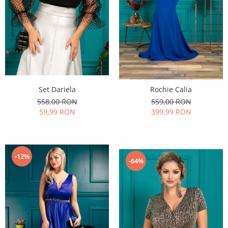
Set Dariela
Rochie Calia
558,00 RON
559,00 RON
59,99 RON
399,99 RON
-12%
-64%