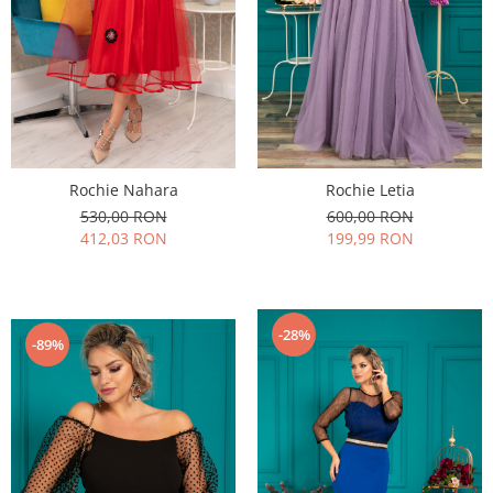
Rochie Letia
Rochie Nahara
600,00 RON
530,00 RON
199,99 RON
412,03 RON
-28%
-89%