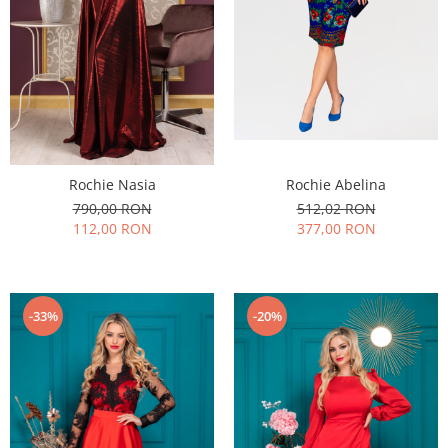
Rochie Abelina
Rochie Nasia
512,02 RON
790,00 RON
377,00 RON
112,00 RON
-33%
-20%