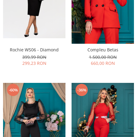
Rochie WS06 - Diamond
Compleu Betas
399,99 RON
1.500,00 RON
299,23 RON
660,00 RON
-60%
-36%