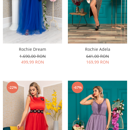
Rochie Adela
Rochie Dream
641,00 RON
1.690,00 RON
169,99 RON
499,99 RON
-22%
-67%