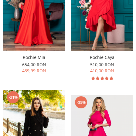
Rochie Mia
Rochie Caya
654,00 RON
510,00 RON
439,99 RON
410,00 RON
-31%
-35%