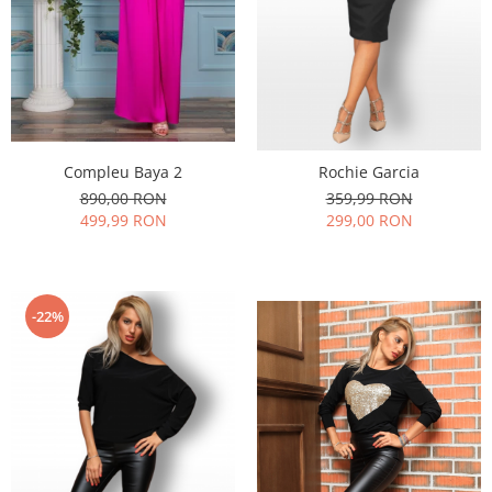
Rochii de seara
Rochii din dantela
Rochii din tafta
Rochii cu paiete
Rochii din tul
Rochii din catifea
Rochii din Barbie/Bistrech
Compleu Baya 2
Rochie Garcia
Rochii din saten
890,00 RON
359,99 RON
Rochii voal
499,99 RON
299,00 RON
Rochii cu imprimeu
-22%