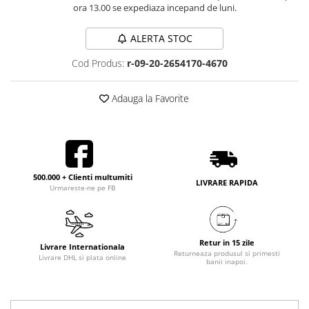
ora 13.00 se expediaza incepand de luni.
ALERTA STOC
Cod Produs:
r-09-20-2654170-4670
Adauga la Favorite
500.000 + Clienti multumiti
LIVRARE RAPIDA
Urmareste-ne pe FB
Retur in 15 zile
Livrare Internationala
Returneaza produsul si primesti
Livrare DHL si plata online
banii inapoi.