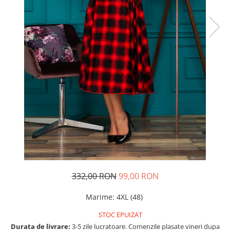
Rochii de seara
Rochii din dantela
Rochii din tafta
Rochii cu paiete
Rochii din tul
Rochii din catifea
Rochii din Barbie/Bistrech
Rochii din saten
Rochii voal
Rochii cu imprimeu
332,00 RON
99,00 RON
Marime
:
4XL (48)
STOC EPUIZAT
Durata de livrare:
3-5 zile lucratoare. Comenzile plasate vineri dupa