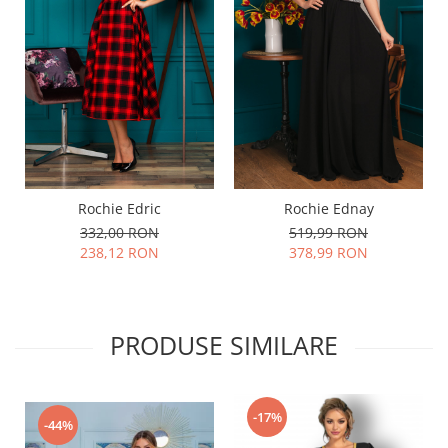
Rochie Edric
Rochie Ednay
332,00 RON
519,99 RON
238,12 RON
378,99 RON
PRODUSE SIMILARE
-17%
-44%