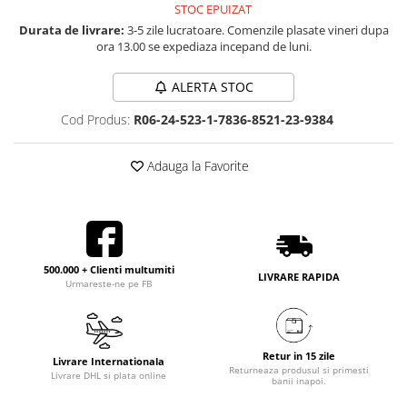
STOC EPUIZAT
Durata de livrare:
3-5 zile lucratoare. Comenzile plasate vineri dupa
ora 13.00 se expediaza incepand de luni.
ALERTA STOC
Cod Produs:
R06-24-523-1-7836-8521-23-9384
Adauga la Favorite
500.000 + Clienti multumiti
LIVRARE RAPIDA
Urmareste-ne pe FB
Retur in 15 zile
Livrare Internationala
Returneaza produsul si primesti
Livrare DHL si plata online
banii inapoi.