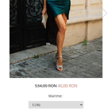
Rochii de seara
Rochii din dantela
Rochii din tafta
Rochii cu paiete
Rochii din tul
Rochii din catifea
Rochii din Barbie/Bistrech
Rochii din saten
Rochii voal
Rochii cu imprimeu
534,00 RON
40,00 RON
Marime
: