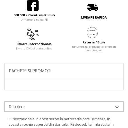
500.000 + Clienti multumiti
LIVRARE RAPIDA
Urmareste-ne pe FB
Retur in 15 zile
Livrare Internationala
Returneaza produsul si primesti
Livrare DHL si plata online
banii inapoi.
PACHETE SI PROMOTII
Descriere
Fii senzationala in acest sezon la petrecerile care urmeaza, in
aceasta rochie superba din dantela. Fii deosebita imbracata in