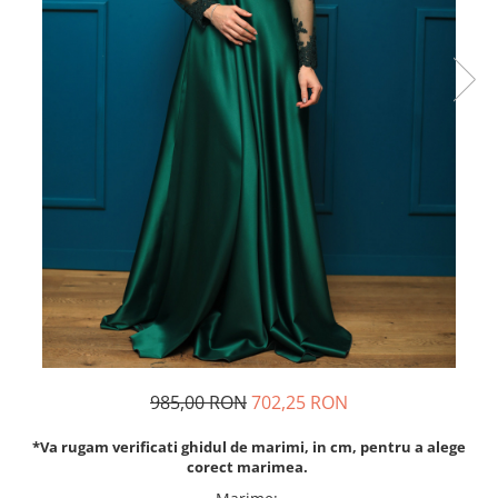
Rochii de seara
Rochii din dantela
Rochii din tafta
Rochii cu paiete
Rochii din tul
Rochii din catifea
Rochii din Barbie/Bistrech
Rochii din saten
Rochii voal
Rochii cu imprimeu
985,00 RON
702,25 RON
*Va rugam verificati ghidul de marimi, in cm, pentru a alege
corect marimea.