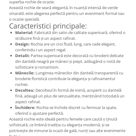
superba rochie de ocazie.
Această rochie de seară elegantă, în nuanță intensă de verde
smarald, este alegerea perfectă pentru un eveniment formal sau
o ocazie specială.
Caracteristici principale:
Material:
Fabricată din satin de calitate superioară, oferind o
strălucire fină și un aspect rafinat.
Design:
Rochia are un croi fluid, lung, care cade elegant,
conferindu-i un aspect regal.
Detalii:
Partea superioară este decorată cu broderii delicate
din dantelă neagră pe mâneci și piept, adăugând o notă de
sofisticare și romantism.
Mânecile:
Lungimea mânecilor din dantelă transparentă cu
broderie floristică contribuie la eleganța și rafinamentul
rochiei.
Decolteu:
Decolteul în formă de inimă, acoperit cu dantelă
fină, adaugă un plus de senzualitate, menținând totodată un
aspect rafinat.
Închidere:
Rochia se închide discret cu fermoar la spate,
oferind o ajustare perfectă.
Această rochie este ideală pentru femeile care caută o ținută
sofisticată, ce îmbină tradiția cu eleganța modernă, și se
potrivește de minune la ocazii de gală, nunți sau alte evenimente