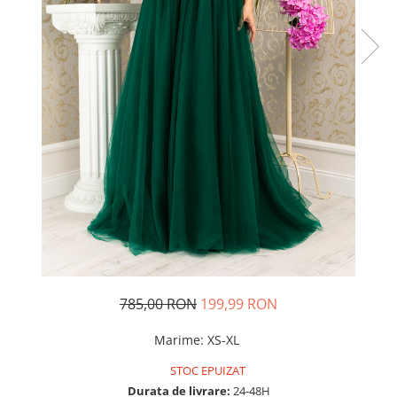
Rochii de seara
Rochii din dantela
Rochii din tafta
Rochii cu paiete
Rochii din tul
Rochii din catifea
Rochii din Barbie/Bistrech
Rochii din saten
Rochii voal
Rochii cu imprimeu
785,00 RON
199,99 RON
Marime
:
XS-XL
STOC EPUIZAT
Durata de livrare:
24-48H