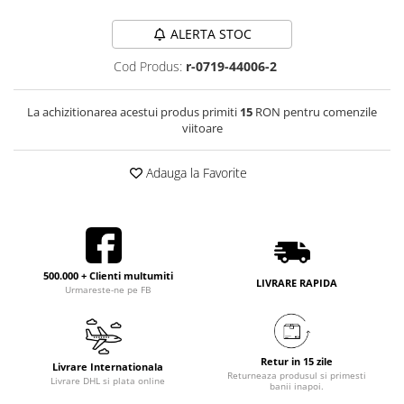
ALERTA STOC
Cod Produs:
r-0719-44006-2
La achizitionarea acestui produs primiti
15
RON pentru comenzile
viitoare
Adauga la Favorite
500.000 + Clienti multumiti
LIVRARE RAPIDA
Urmareste-ne pe FB
Retur in 15 zile
Livrare Internationala
Returneaza produsul si primesti
Livrare DHL si plata online
banii inapoi.