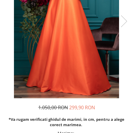
Rochii de seara
Rochii din dantela
Rochii din tafta
Rochii cu paiete
Rochii din tul
Rochii din catifea
Rochii din Barbie/Bistrech
Rochii din saten
Rochii voal
Rochii cu imprimeu
1.050,00 RON
299,90 RON
*Va rugam verificati ghidul de marimi, in cm, pentru a alege
corect marimea.