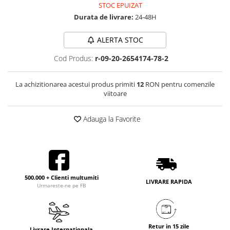
STOC EPUIZAT
Durata de livrare:
24-48H
ALERTA STOC
Cod Produs:
r-09-20-2654174-78-2
La achizitionarea acestui produs primiti
12
RON pentru comenzile
viitoare
Adauga la Favorite
500.000 + Clienti multumiti
LIVRARE RAPIDA
Urmareste-ne pe FB
Retur in 15 zile
Livrare Internationala