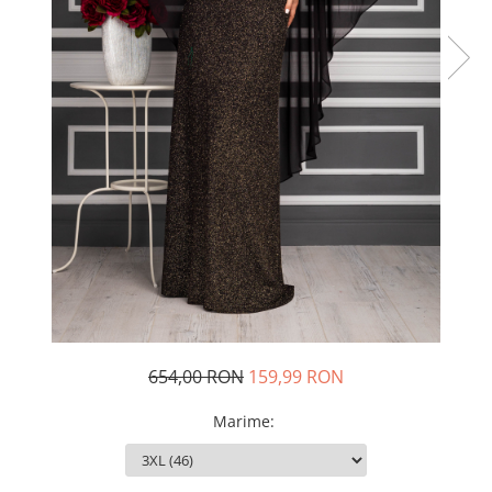
Rochii de seara
Rochii din dantela
Rochii din tafta
Rochii cu paiete
Rochii din tul
Rochii din catifea
Rochii din Barbie/Bistrech
Rochii din saten
Rochii voal
Rochii cu imprimeu
654,00 RON
159,99 RON
Marime
: