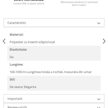
Returneaza produsul si primesti
Livrare DHL si plata online
banii inapoi.
Caracteristici
Material:
Polyester cu insertii sclipici/voal
Elasticitate:
Da
Lungime:
160-165Cm-Lungimea totala a rochiei, masurata din umar
Stil:
De seara/ Eleganta
Important
Review-uri
(0)