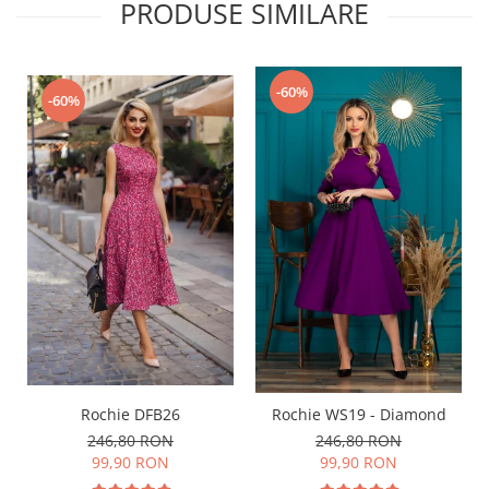
PRODUSE SIMILARE
-60%
-60%
Rochie DFB26
Rochie WS19 - Diamond
246,80 RON
246,80 RON
99,90 RON
99,90 RON