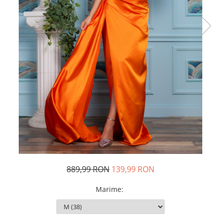
Rochii de seara
Rochii din dantela
Rochii din tafta
Rochii cu paiete
Rochii din tul
Rochii din catifea
Rochii din Barbie/Bistrech
Rochii din saten
Rochii voal
Rochii cu imprimeu
889,99 RON
139,99 RON
Marime
: