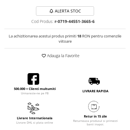
ALERTA STOC
Cod Produs:
r-0719-44551-3665-6
La achizitionarea acestui produs primiti
18
RON pentru comenzile
viitoare
Adauga la Favorite
500.000 + Clienti multumiti
LIVRARE RAPIDA
Urmareste-ne pe FB
Retur in 15 zile
Livrare Internationala
Returneaza produsul si primesti
Livrare DHL si plata online
banii inapoi.