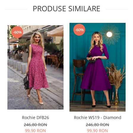
PRODUSE SIMILARE
-60%
-60%
Rochie DFB26
Rochie WS19 - Diamond
246,80 RON
246,80 RON
99,90 RON
99,90 RON