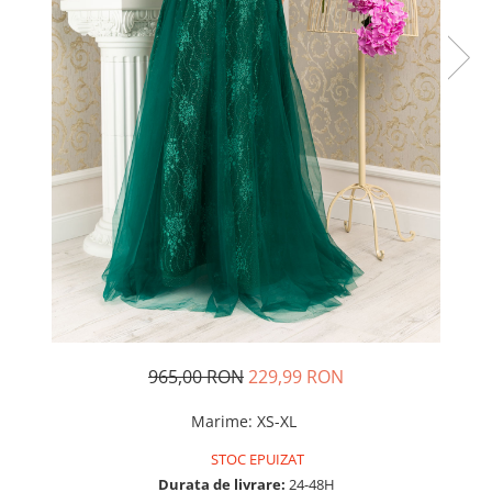
Rochii de seara
Rochii din dantela
Rochii din tafta
Rochii cu paiete
Rochii din tul
Rochii din catifea
Rochii din Barbie/Bistrech
Rochii din saten
Rochii voal
Rochii cu imprimeu
965,00 RON
229,99 RON
Marime
:
XS-XL
STOC EPUIZAT
Durata de livrare:
24-48H