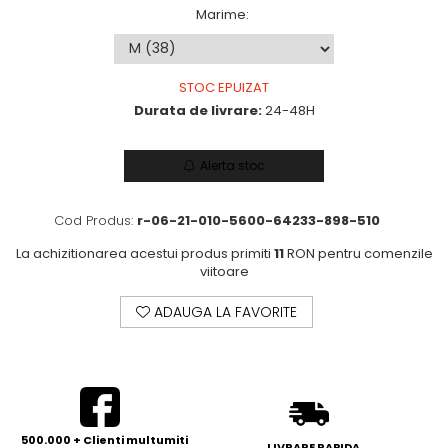
Marime
:
STOC EPUIZAT
Durata de livrare:
24-48H
Alerta stoc
Cod Produs:
r-06-21-010-5600-64233-898-510
La achizitionarea acestui produs primiti
11
RON pentru comenzile
viitoare
ADAUGA LA FAVORITE
500.000 + Clienti multumiti
LIVRARE RAPIDA