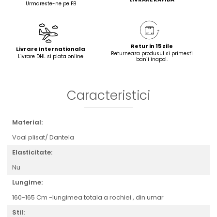
Urmareste-ne pe FB
Retur in 15 zile
Livrare Internationala
Returneaza produsul si primesti
Livrare DHL si plata online
banii inapoi.
Caracteristici
Material:
Voal plisat/ Dantela
Elasticitate:
Nu
Lungime:
160-165 Cm -lungimea totala a rochiei , din umar
Stil: