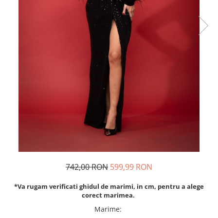
Rochii de seara
Rochii din dantela
Rochii din tafta
Rochii cu paiete
Rochii din tul
Rochii din catifea
Rochii din Barbie/Bistrech
Rochii din saten
Rochii voal
Rochii cu imprimeu
742,00 RON
599,99 RON
*Va rugam verificati ghidul de marimi, in cm, pentru a alege
corect marimea.
Marime
: