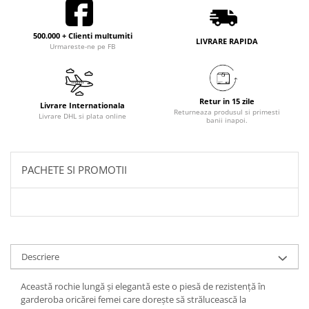
500.000 + Clienti multumiti
LIVRARE RAPIDA
Urmareste-ne pe FB
Retur in 15 zile
Livrare Internationala
Returneaza produsul si primesti
Livrare DHL si plata online
banii inapoi.
PACHETE SI PROMOTII
Descriere
Această rochie lungă și elegantă este o piesă de rezistență în
garderoba oricărei femei care dorește să strălucească la