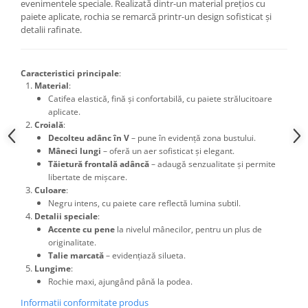
evenimentele speciale. Realizată dintr-un material prețios cu
paiete aplicate, rochia se remarcă printr-un design sofisticat și
detalii rafinate.
Caracteristici principale
:
Material
:
Catifea elastică, fină și confortabilă, cu paiete strălucitoare
aplicate.
Croială
:
Decolteu adânc în V
– pune în evidență zona bustului.
Mâneci lungi
– oferă un aer sofisticat și elegant.
Tăietură frontală adâncă
– adaugă senzualitate și permite
libertate de mișcare.
Culoare
:
Negru intens, cu paiete care reflectă lumina subtil.
Detalii speciale
:
Accente cu pene
la nivelul mânecilor, pentru un plus de
originalitate.
Talie marcată
– evidențiază silueta.
Lungime
:
Rochie maxi, ajungând până la podea.
Informatii conformitate produs