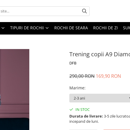
TIPURI DE ROCHII
ROCHII DE SEARA
ROCHII DE ZI
SU
Trening copii A9 Dia
DFB
290,00 RON
169,90 RON
Marime
:
IN STOC
Durata de livrare:
3-5 zile lucrat
incepand de luni.