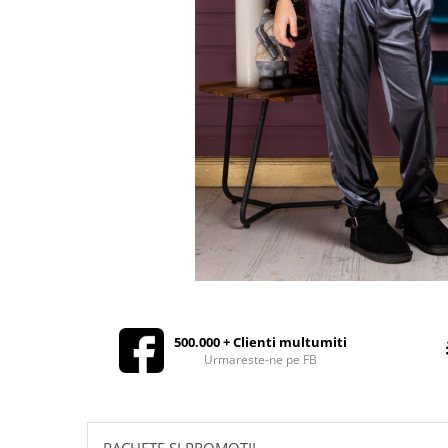
Rochii de seara
Rochii din dantela
Rochii din tafta
Rochii cu paiete
Rochii din tul
Rochii din catifea
Rochii din Barbie/Bistrech
Rochii din saten
Rochii voal
Rochii cu imprimeu
500.000 + Clienti multumiti
Urmareste-ne pe FB