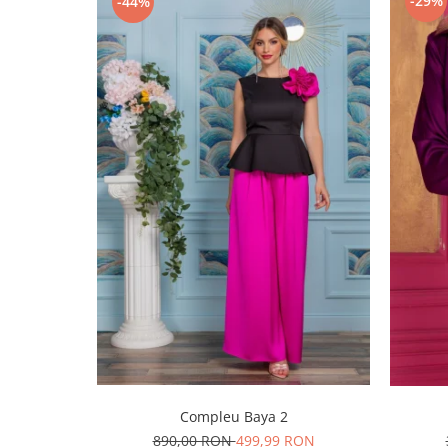
-29%
-44%
Compleu Baya 2
890,00 RON
499,99 RON