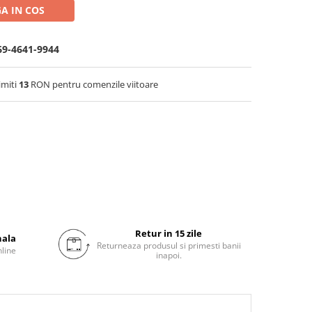
A IN COS
69-4641-9944
imiti
13
RON pentru comenzile viitoare
Retur in 15 zile
nala
Returneaza produsul si primesti banii
nline
inapoi.