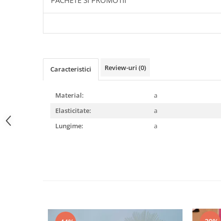
PACHETE SI PROMOTII
Review-uri
(0)
Caracteristici
Material:
a
Elasticitate:
a
Lungime:
a