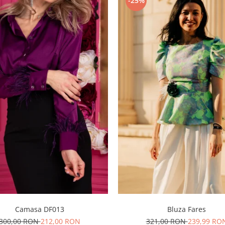
-25%
Camasa DF013
Bluza Fares
300,00 RON
212,00 RON
321,00 RON
239,99 RO