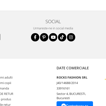
SOCIAL
Urmareste-ne in social media
DATE COMERCIALE
mi adulti
ROCKS FASHION SRL
mi copii
J40/14688/2014
omanda
33916161
 DE RETUR
Sector 4, BUCURESTI,
Bucuresti
 produs
de retur
Contacteaza-ne