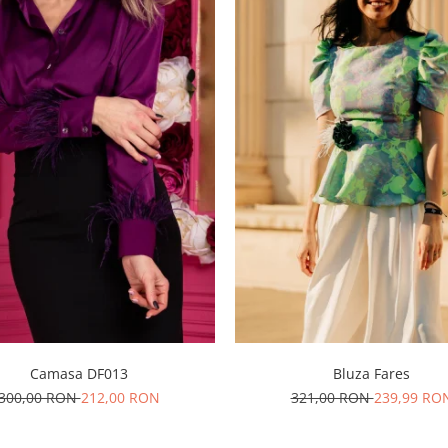
Camasa DF013
Bluza Fares
300,00 RON
212,00 RON
321,00 RON
239,99 RO