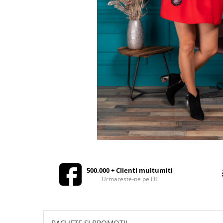
Rochii de seara
Rochii din dantela
Rochii din tafta
Rochii cu paiete
Rochii din tul
Rochii din catifea
Rochii din Barbie/Bistrech
Rochii din saten
Rochii voal
Rochii cu imprimeu
500.000 + Clienti multumiti
Urmareste-ne pe FB