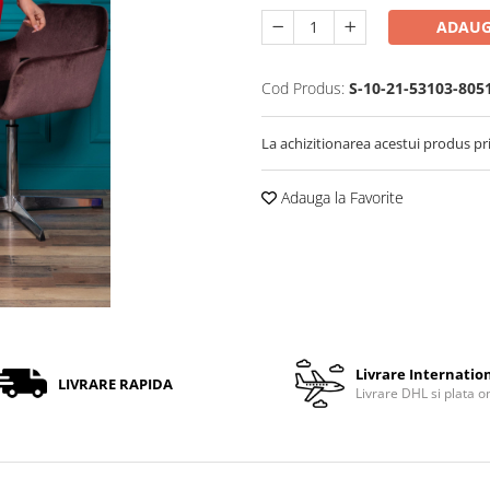
ADAUG
Cod Produs:
S-10-21-53103-805
La achizitionarea acestui produs pr
Adauga la Favorite
Livrare Internatio
LIVRARE RAPIDA
Livrare DHL si plata o