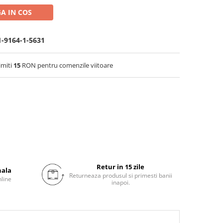
A IN COS
1-9164-1-5631
imiti
15
RON pentru comenzile viitoare
Retur in 15 zile
nala
Returneaza produsul si primesti banii
nline
inapoi.