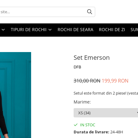
TIPURI DE ROCHII
ROCHII DE SEARA
ROCHII DE ZI
SU
Set Emerson
DFB
310,00 RON
199,99 RON
Setul este format din 2 piese! (vest
Marime
:
IN STOC
Durata de livrare:
24-48H