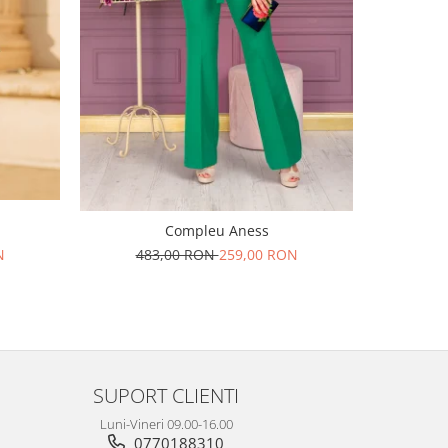
-45%
Compleu Aness
N
483,00 RON
259,00 RON
80
SUPORT CLIENTI
Luni-Vineri 09.00-16.00
0770188310