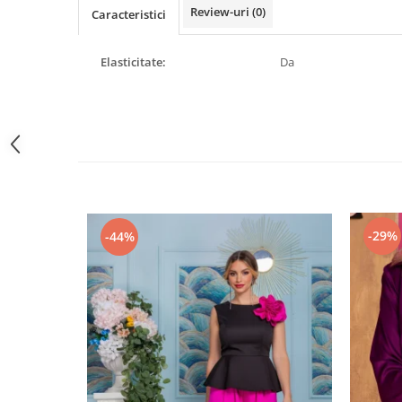
Review-uri
(0)
Caracteristici
Elasticitate:
Da
-29%
-44%