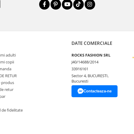
DATE COMERCIALE
mi adulti
ROCKS FASHION SRL
mi copii
J40/14688/2014
omanda
33916161
 DE RETUR
Sector 4, BUCURESTI,
Bucuresti
 produs
de retur
Contacteaza-ne
par
de fidelitate