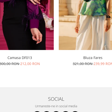
Camasa DF013
Bluza Fares
300,00 RON
212,00 RON
321,00 RON
239,99 RO
SOCIAL
Urmareste-ne in social media