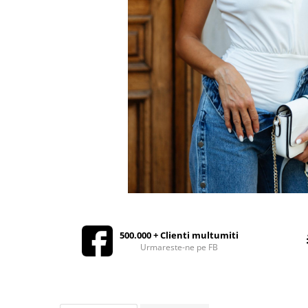
Rochii de seara
Rochii din dantela
Rochii din tafta
Rochii cu paiete
Rochii din tul
Rochii din catifea
Rochii din Barbie/Bistrech
Rochii din saten
Rochii voal
Rochii cu imprimeu
500.000 + Clienti multumiti
Urmareste-ne pe FB