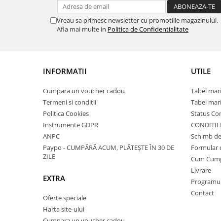
Vreau sa primesc newsletter cu promotiile magazinului.
Afla mai multe in
Politica de Confidentialitate
INFORMATII
UTILE
Cumpara un voucher cadou
Tabel mari
Termeni si conditii
Tabel mari
Politica Cookies
Status C
Instrumente GDPR
CONDIȚII
ANPC
Schimb de
Paypo - CUMPĂRĂ ACUM, PLĂTEȘTE ÎN 30 DE
Formular 
ZILE
Cum Cum
Livrare
EXTRA
Programul 
Contact
Oferte speciale
Harta site-ului
Cumpara un voucher cadou