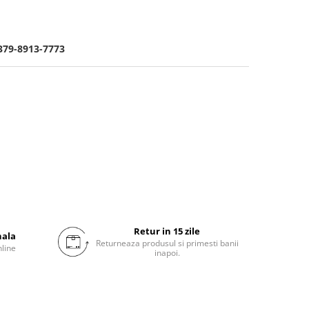
379-8913-7773
Retur in 15 zile
nala
Returneaza produsul si primesti banii
nline
inapoi.