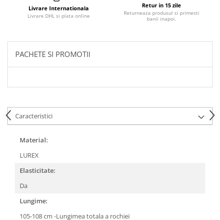
Retur in 15 zile
Livrare Internationala
Returneaza produsul si primesti
Livrare DHL si plata online
banii inapoi.
PACHETE SI PROMOTII
Caracteristici
Material:
LUREX
Elasticitate:
Da
Lungime:
105-108 cm -Lungimea totala a rochiei