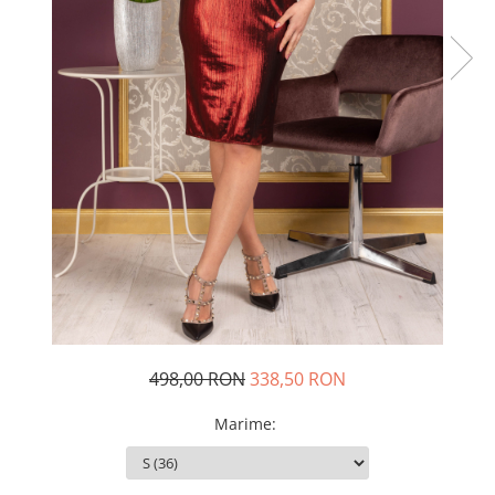
Rochii de seara
Rochii din dantela
Rochii din tafta
Rochii cu paiete
Rochii din tul
Rochii din catifea
Rochii din Barbie/Bistrech
Rochii din saten
Rochii voal
Rochii cu imprimeu
498,00 RON
338,50 RON
Marime
: