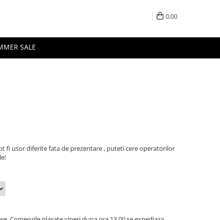
0,00
MMER SALE
t fi usor diferite fata de prezentare , puteti cere operatorilor
le!
oare. Comenzile plasate vineri dupa ora 13.00 se expediaza