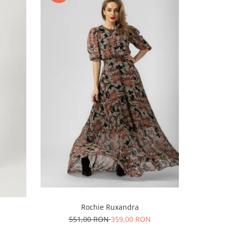
-27%
Rochie Ruxandra
551,00 RON
359,00 RON
N
22