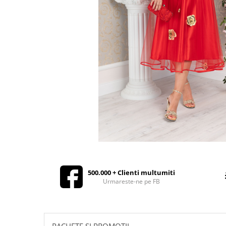
Rochii de seara
Rochii din dantela
Rochii din tafta
Rochii cu paiete
Rochii din tul
Rochii din catifea
Rochii din Barbie/Bistrech
Rochii din saten
Rochii voal
Rochii cu imprimeu
500.000 + Clienti multumiti
Urmareste-ne pe FB