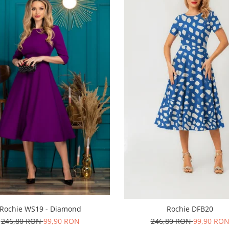
Rochie WS19 - Diamond
Rochie DFB20
246,80 RON
99,90 RON
246,80 RON
99,90 RO