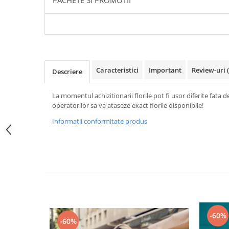
PACHETE SI PROMOTII
Caracteristici
Important
Review-uri
Descriere
La momentul achizitionarii florile pot fi usor diferite fata d
operatorilor sa va ataseze exact florile disponibile!
Informatii conformitate produs
-60%
-60%