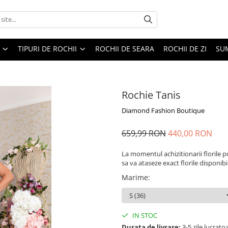
TIPURI DE ROCHII
ROCHII DE SEARA
ROCHII DE ZI
SU
Rochie Tanis
Diamond Fashion Boutique
659,99 RON
440,00 RON
La momentul achizitionarii florile po
sa va ataseze exact florile disponibi
Marime
:
IN STOC
Durata de livrare:
3-5 zile lucrat