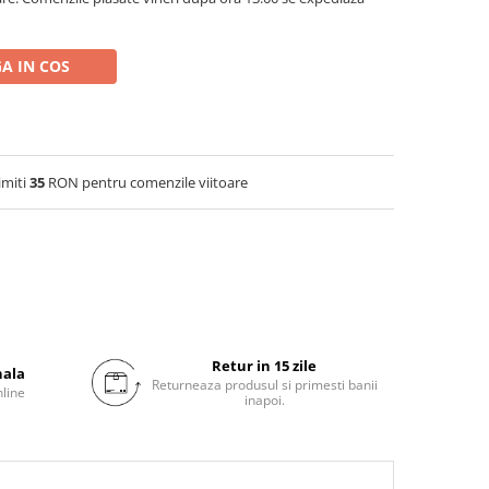
A IN COS
imiti
35
RON pentru comenzile viitoare
Retur in 15 zile
nala
Returneaza produsul si primesti banii
nline
inapoi.