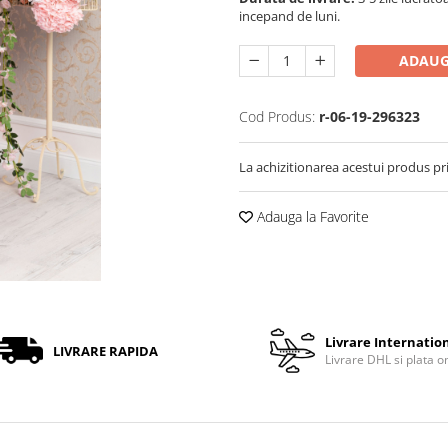
incepand de luni.
ADAUG
Cod Produs:
r-06-19-296323
La achizitionarea acestui produs pr
Adauga la Favorite
Livrare Internatio
LIVRARE RAPIDA
Livrare DHL si plata o