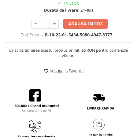
IN STOC
Durata de livrare:
24-48H
ADAUGA IN COS
Cod Produs:
R-10-22-61-5434-5080-4947-8377
La achizitionarea acestui produs primiti
55
RON pentru comenzile
viitoare
Adauga la Favorite
500.000 + Clienti multumiti
LIVRARE RAPIDA
Urmareste-ne pe FB
Retur in 15 zile
Livrare Internationala