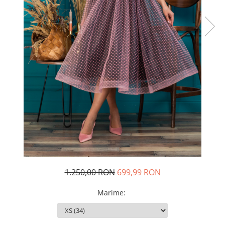
Rochii de seara
Rochii din dantela
Rochii din tafta
Rochii cu paiete
Rochii din tul
Rochii din catifea
Rochii din Barbie/Bistrech
Rochii din saten
Rochii voal
Rochii cu imprimeu
1.250,00 RON
699,99 RON
Marime
: