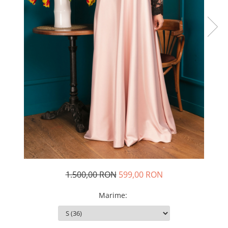
Rochii de seara
Rochii din dantela
Rochii din tafta
Rochii cu paiete
Rochii din tul
Rochii din catifea
Rochii din Barbie/Bistrech
Rochii din saten
Rochii voal
Rochii cu imprimeu
1.500,00 RON
599,00 RON
Marime
: