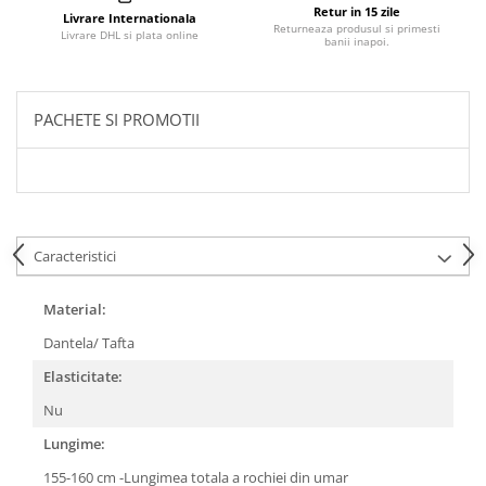
Retur in 15 zile
Livrare Internationala
Returneaza produsul si primesti
Livrare DHL si plata online
banii inapoi.
PACHETE SI PROMOTII
Caracteristici
Material:
Dantela/ Tafta
Elasticitate:
Nu
Lungime:
155-160 cm -Lungimea totala a rochiei din umar