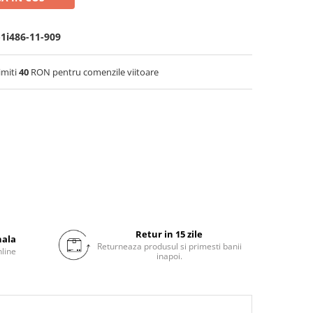
-1i486-11-909
imiti
40
RON pentru comenzile viitoare
Retur in 15 zile
nala
Returneaza produsul si primesti banii
nline
inapoi.