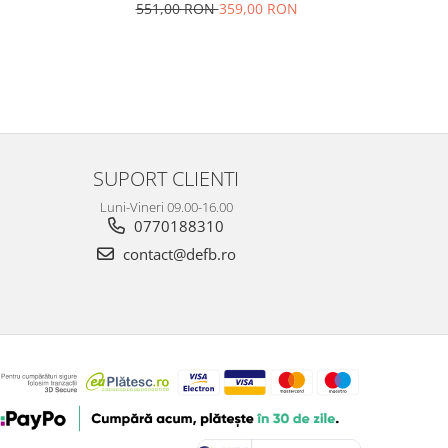
551,00 RON
359,00 RON
N
22
SUPORT CLIENTI
Luni-Vineri 09.00-16.00
0770188310
contact@defb.ro