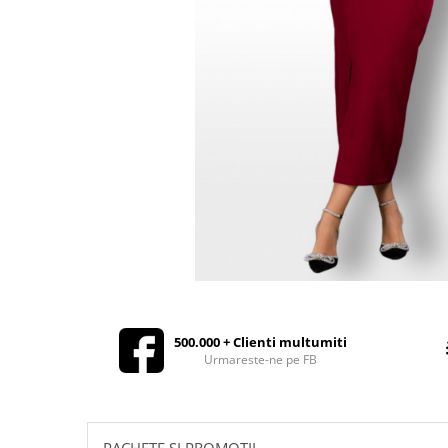
Rochii de seara
Rochii din dantela
Rochii din tafta
Rochii cu paiete
Rochii din tul
Rochii din catifea
Rochii din Barbie/Bistrech
Rochii din saten
Rochii voal
Rochii cu imprimeu
500.000 + Clienti multumiti
Urmareste-ne pe FB