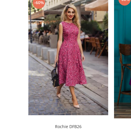
-60%
Rochie DFB26