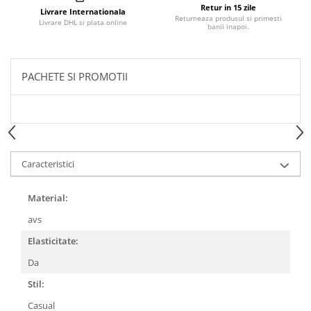
Retur in 15 zile
Livrare Internationala
Returneaza produsul si primesti
Livrare DHL si plata online
banii inapoi.
PACHETE SI PROMOTII
Caracteristici
Material:
avs
Elasticitate:
Da
Stil:
Casual