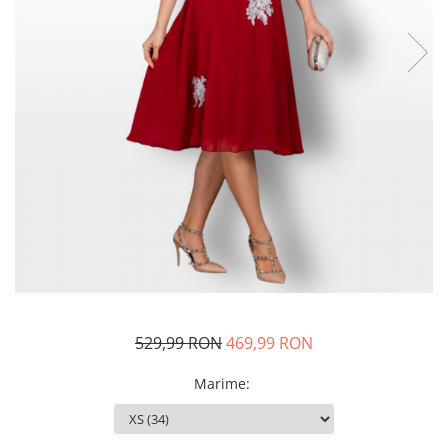
Rochii de seara
Rochii din dantela
Rochii din tafta
Rochii cu paiete
Rochii din tul
Rochii din catifea
Rochii din Barbie/Bistrech
Rochii din saten
Rochii voal
Rochii cu imprimeu
529,99 RON
469,99 RON
Marime
: