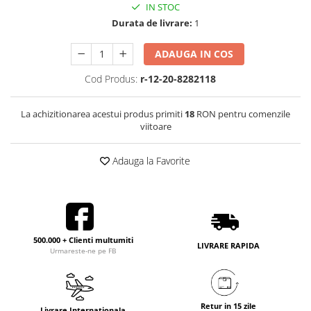
IN STOC
Durata de livrare:
1
ADAUGA IN COS
Cod Produs:
r-12-20-8282118
La achizitionarea acestui produs primiti
18
RON pentru comenzile
viitoare
Adauga la Favorite
500.000 + Clienti multumiti
LIVRARE RAPIDA
Urmareste-ne pe FB
Retur in 15 zile
Livrare Internationala