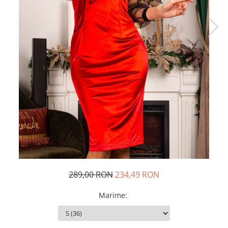
Rochii de seara
Rochii din dantela
Rochii din tafta
Rochii cu paiete
Rochii din tul
Rochii din catifea
Rochii din Barbie/Bistrech
Rochii din saten
Rochii voal
Rochii cu imprimeu
289,00 RON
234,49 RON
Marime
: